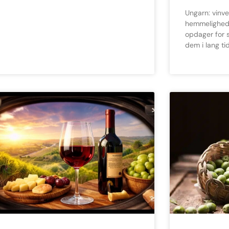
Ungarn: vinverdenens bedst bevarede
hemmelighed 
opdager for 
dem i lang ti