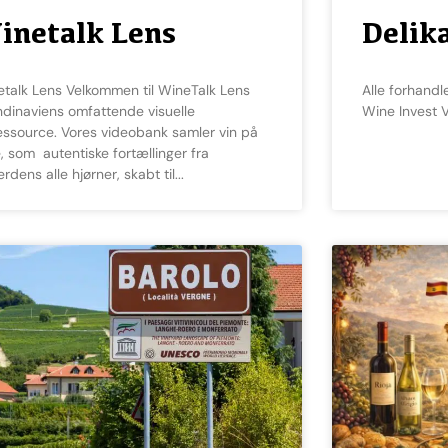
inetalk Lens
Delik
Alle forhandlere af mad og delikatesser til vin
dinaviens omfattende visuelle
Wine Invest V
essource. Vores videobank samler vin på
e, som autentiske fortællinger fra
erdens alle hjørner, skabt til