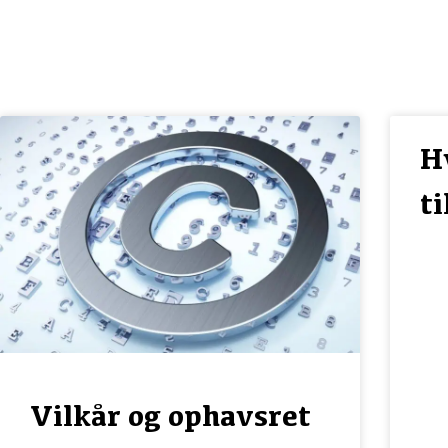
H
t
Vilkår og ophavsret