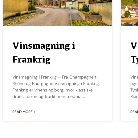
Vinsmagning i
V
Frankrig
T
Vinsmagning i Frankrig – Fra Champagne til
Vinsmagning i Tyskland – Det er Rieslingens
Rhône og Bourgogne Vinsmagning i Frankrig.
rig
Frankrig er vinens højborg, hvor klassiske
Tys
druer, terroir og traditioner mødes i
Rie
READ MORE »
REA