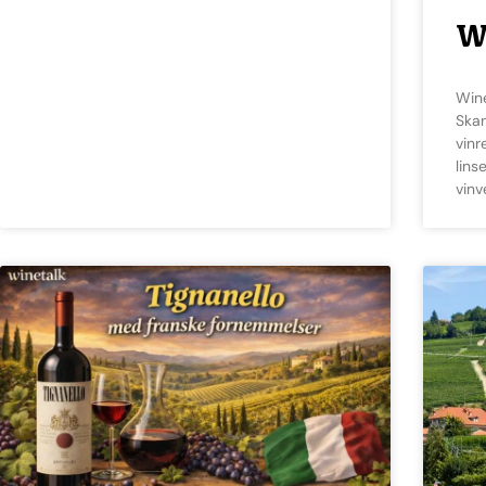
W
Winetalk Lens Velkommen til WineTalk Lens
Skan
vinr
lins
vinv