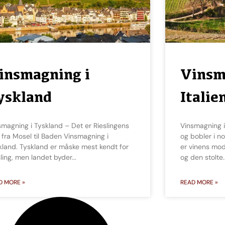
insmagning i
Vinsm
yskland
Italie
Vinsmagning i Italien – Fra Barolo til Brunello
e fra Mosel til Baden Vinsmagning i
og bobler i no
kland. Tyskland er måske mest kendt for
er vinens mod
sling, men landet byder
og den stolte
D MORE »
READ MORE »