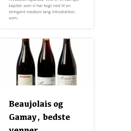
kapitel, som vi har kogt ned til en
stringent medium lang introduktion,
som
Beaujolais og
Gamay, bedste
venner