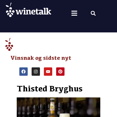
Vine fra hele verden
Nyt om vin
Vin og mad
Om Winetalk
Vinsnak og sidste nyt
Thisted Bryghus