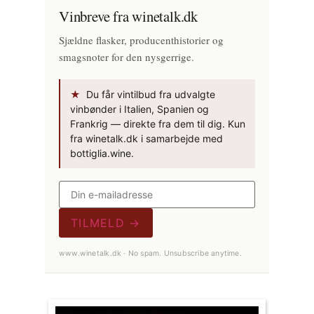
Vinbreve fra winetalk.dk
Sjældne flasker, producenthistorier og
smagsnoter for den nysgerrige.
★
Du får vintilbud fra udvalgte
vinbønder i Italien, Spanien og
Frankrig — direkte fra dem til dig. Kun
fra winetalk.dk i samarbejde med
bottiglia.wine.
TILMELD →
www.winetalk.dk · No spam. Unsubscribe anytime.