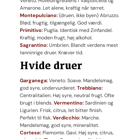
Veneto. Hovedingrediens i Valpolicella og
Amarone. Let alene, kraftig når tørret.
Montepulciano
:
(druen, ikke byen) Abruzzo.
Blød, frugtig, tilgængelig. God værdi.
Primitivo
:
Puglia. Identisk med Zinfandel.
Kraftig, moden frugt, høj alkohol.
Sagrantino
:
Umbrien. Blandt verdens mest
tanninrige druer. Kræver tid.
Hvide druer
Garganega
:
Veneto. Soave. Mandelsmag,
god syre, undervurderet.
Trebbiano
:
Centralitalien. Høj syre, neutral frugt. Ofte
brugt i blends.
Vermentino
:
Sardinien og
Ligurien. Frisk, citrus, let bitter finish.
Perfekt til fisk.
Verdicchio
:
Marche.
Mandelsmag, god syre, mineralitet.
Cortese
:
Piemonte. Gavi. Høj syre, citrus,