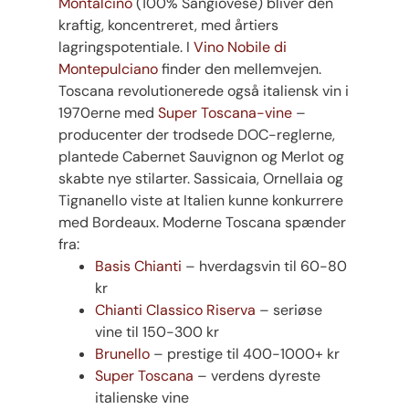
Montalcino
(100% Sangiovese) bliver den
kraftig, koncentreret, med årtiers
lagringspotentiale. I
Vino Nobile di
Montepulciano
finder den mellemvejen.
Toscana revolutionerede også italiensk vin i
1970erne med
Super Toscana-vine
–
producenter der trodsede DOC-reglerne,
plantede Cabernet Sauvignon og Merlot og
skabte nye stilarter. Sassicaia, Ornellaia og
Tignanello viste at Italien kunne konkurrere
med Bordeaux. Moderne Toscana spænder
fra:
Basis Chianti
– hverdagsvin til 60-80
kr
Chianti Classico Riserva
– seriøse
vine til 150-300 kr
Brunello
– prestige til 400-1000+ kr
Super Toscana
– verdens dyreste
italienske vine