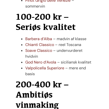
Pinot Grigio delle Venezie
–
sommervin
100-200 kr –
Seriøs kvalitet
Barbera d’Alba
– madvin af klasse
Chianti Classico
– reel Toscana
Soave Classico
– undervurderet
hvidvin
God Nero d’Avola
– siciliansk kvalitet
Valpolicella Superiore
– mere end
basis
200-400 kr –
Ambitiøs
vinmaking