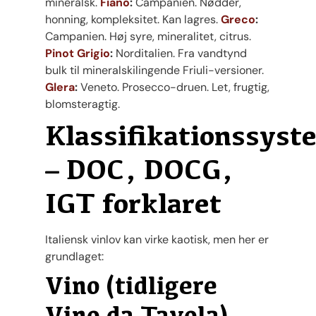
mineralsk.
Fiano
:
Campanien. Nødder,
honning, kompleksitet. Kan lagres.
Greco
:
Campanien. Høj syre, mineralitet, citrus.
Pinot Grigio
:
Norditalien. Fra vandtynd
bulk til mineralskilingende Friuli-versioner.
Glera
:
Veneto. Prosecco-druen. Let, frugtig,
blomsteragtig.
Klassifikationssyst
– DOC, DOCG,
IGT forklaret
Italiensk vinlov kan virke kaotisk, men her er
grundlaget:
Vino (tidligere
Vino da Tavola)