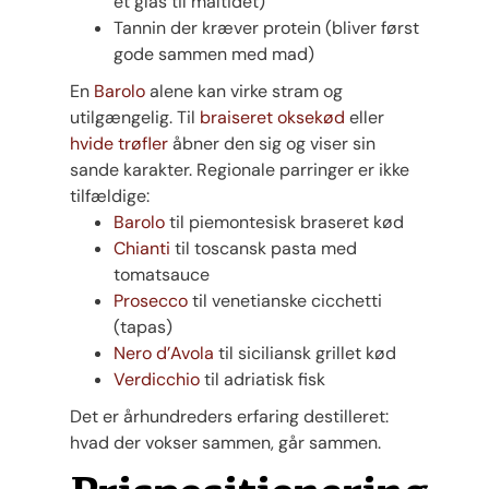
ét glas til måltidet)
Tannin der kræver protein (bliver først
gode sammen med mad)
En
Barolo
alene kan virke stram og
utilgængelig. Til
braiseret oksekød
eller
hvide trøfler
åbner den sig og viser sin
sande karakter. Regionale parringer er ikke
tilfældige:
Barolo
til piemontesisk braseret kød
Chianti
til toscansk pasta med
tomatsauce
Prosecco
til venetianske cicchetti
(tapas)
Nero d’Avola
til siciliansk grillet kød
Verdicchio
til adriatisk fisk
Det er århundreders erfaring destilleret:
hvad der vokser sammen, går sammen.