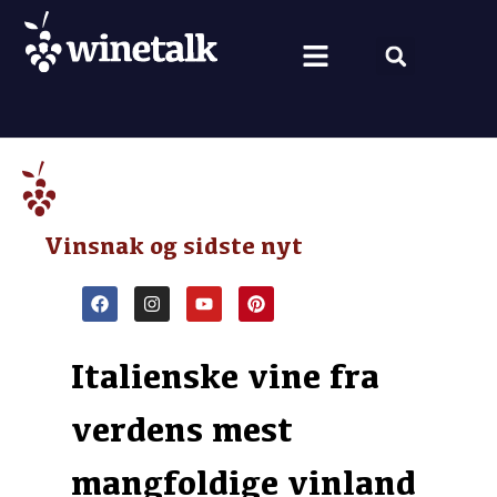
Vine fra hele verden
Nyt om vin
Vin og mad
Om Winetalk
Vinsnak og sidste nyt
Italienske vine fra
verdens mest
mangfoldige vinland