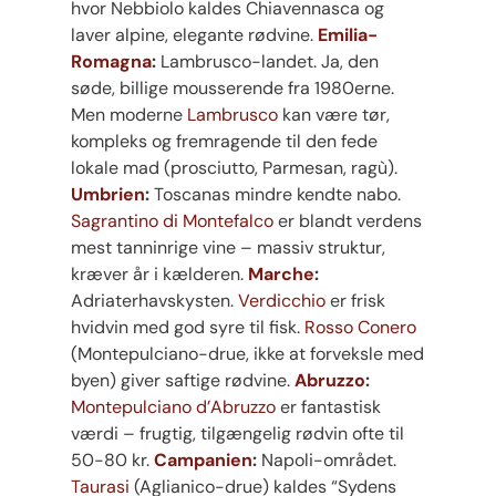
hvor Nebbiolo kaldes Chiavennasca og
laver alpine, elegante rødvine.
Emilia-
Romagna
:
Lambrusco-landet. Ja, den
søde, billige mousserende fra 1980erne.
Men moderne
Lambrusco
kan være tør,
kompleks og fremragende til den fede
lokale mad (prosciutto, Parmesan, ragù).
Umbrien
:
Toscanas mindre kendte nabo.
Sagrantino di Montefalco
er blandt verdens
mest tanninrige vine – massiv struktur,
kræver år i kælderen.
Marche
:
Adriaterhavskysten.
Verdicchio
er frisk
hvidvin med god syre til fisk.
Rosso Conero
(Montepulciano-drue, ikke at forveksle med
byen) giver saftige rødvine.
Abruzzo
:
Montepulciano d’Abruzzo
er fantastisk
værdi – frugtig, tilgængelig rødvin ofte til
50-80 kr.
Campanien
:
Napoli-området.
Taurasi
(Aglianico-drue) kaldes “Sydens