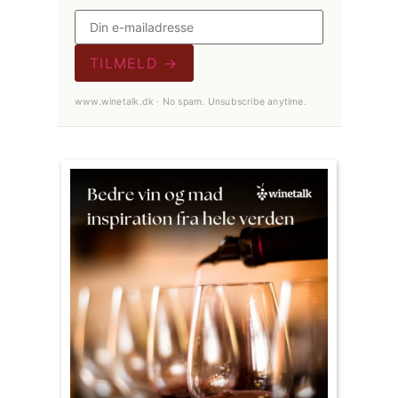
TILMELD →
www.winetalk.dk · No spam. Unsubscribe anytime.