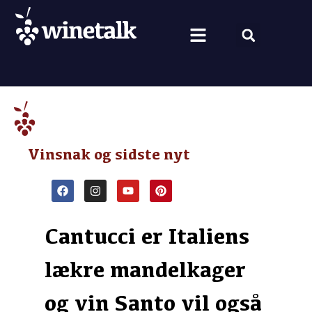
Vine fra hele verden
Nyt om vin
Vin og mad
Om Winetalk
Vinsnak og sidste nyt
Cantucci er Italiens
lækre mandelkager
og vin Santo vil også