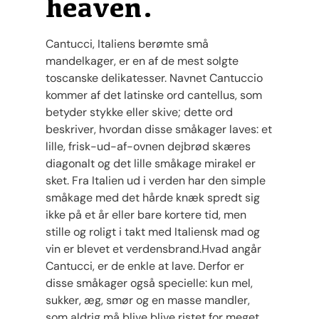
heaven.
Cantucci, Italiens berømte små
mandelkager, er en af de mest solgte
toscanske delikatesser. Navnet Cantuccio
kommer af det latinske ord cantellus, som
betyder stykke eller skive; dette ord
beskriver, hvordan disse småkager laves: et
lille, frisk-ud-af-ovnen dejbrød skæres
diagonalt og det lille småkage mirakel er
sket. Fra Italien ud i verden har den simple
småkage med det hårde knæk spredt sig
ikke på et år eller bare kortere tid, men
stille og roligt i takt med Italiensk mad og
vin er blevet et verdensbrand.Hvad angår
Cantucci, er de enkle at lave. Derfor er
disse småkager også specielle: kun mel,
sukker, æg, smør og en masse mandler,
som aldrig må blive blive ristet for meget.