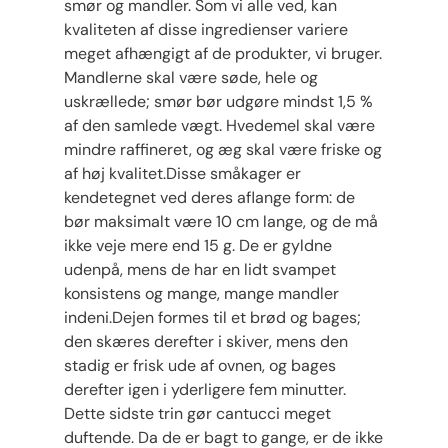
smør og mandler. Som vi alle ved, kan
kvaliteten af ​​disse ingredienser variere
meget afhængigt af de produkter, vi bruger.
Mandlerne skal være søde, hele og
uskrællede; smør bør udgøre mindst 1,5 %
af den samlede vægt. Hvedemel skal være
mindre raffineret, og æg skal være friske og
af høj kvalitet.Disse småkager er
kendetegnet ved deres aflange form: de
bør maksimalt være 10 cm lange, og de må
ikke veje mere end 15 g. De er gyldne
udenpå, mens de har en lidt svampet
konsistens og mange, mange mandler
indeni.Dejen formes til et brød og bages;
den skæres derefter i skiver, mens den
stadig er frisk ude af ovnen, og bages
derefter igen i yderligere fem minutter.
Dette sidste trin gør cantucci meget
duftende. Da de er bagt to gange, er de ikke