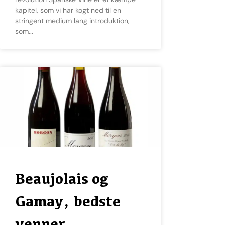
kapitel, som vi har kogt ned til en
stringent medium lang introduktion,
som
Beaujolais og
Gamay, bedste
venner