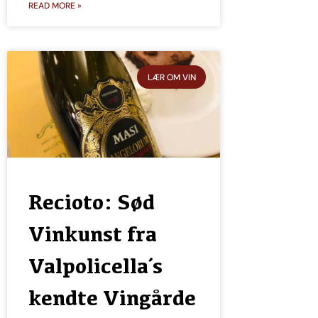
READ MORE »
LÆR OM VIN
Recioto: Sød
Vinkunst fra
Valpolicella´s
kendte Vingårde