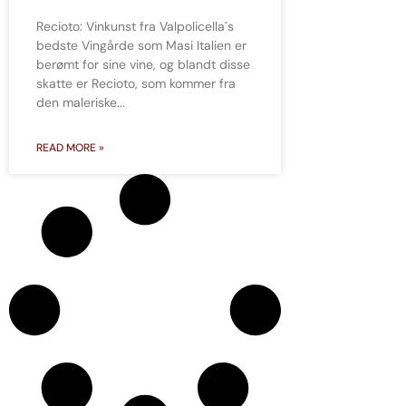
Recioto: Vinkunst fra Valpolicella´s
bedste Vingårde som Masi Italien er
berømt for sine vine, og blandt disse
skatte er Recioto, som kommer fra
den maleriske
READ MORE »