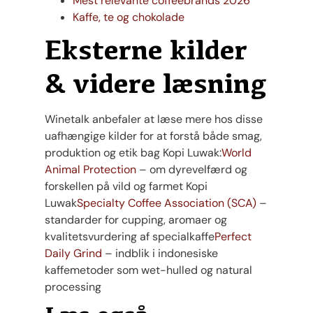
Mest relevante coffeebrands 2026
Kaffe, te og chokolade
Eksterne kilder
& videre læsning
Winetalk anbefaler at læse mere hos disse
uafhængige kilder for at forstå både smag,
produktion og etik bag Kopi Luwak:
World
Animal Protection
– om dyrevelfærd og
forskellen på vild og farmet Kopi
Luwak
Specialty Coffee Association (SCA)
–
standarder for cupping, aromaer og
kvalitetsvurdering af specialkaffe
Perfect
Daily Grind
– indblik i indonesiske
kaffemetoder som wet-hulled og natural
processing