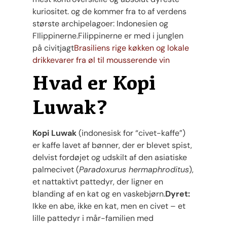
kuriositet. og de kommer fra to af verdens
største archipelagoer: Indonesien og
FIlippinerne.Filippinerne er med i junglen
på civitjagt
Brasiliens rige køkken og lokale
drikkevarer fra øl til mousserende vin
Hvad er Kopi
Luwak?
Kopi Luwak
(indonesisk for “civet-kaffe”)
er kaffe lavet af bønner, der er blevet spist,
delvist fordøjet og udskilt af den asiatiske
palmecivet (
Paradoxurus hermaphroditus
),
et nattaktivt pattedyr, der ligner en
blanding af en kat og en vaskebjørn.
Dyret:
Ikke en abe, ikke en kat, men en civet – et
lille pattedyr i mår-familien med