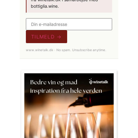
bottiglia.wine.
TILMELD →
www.winetalk.dk · No spam. Unsubscribe anytime.