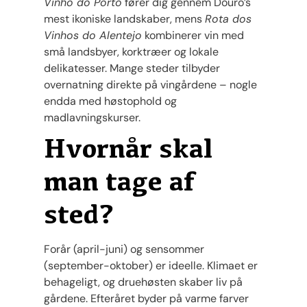
Vinho do Porto
fører dig gennem Douro’s
mest ikoniske landskaber, mens
Rota dos
Vinhos do Alentejo
kombinerer vin med
små landsbyer, korktræer og lokale
delikatesser. Mange steder tilbyder
overnatning direkte på vingårdene – nogle
endda med høstophold og
madlavningskurser.
Hvornår skal
man tage af
sted?
Forår (april-juni) og sensommer
(september-oktober) er ideelle. Klimaet er
behageligt, og druehøsten skaber liv på
gårdene. Efteråret byder på varme farver