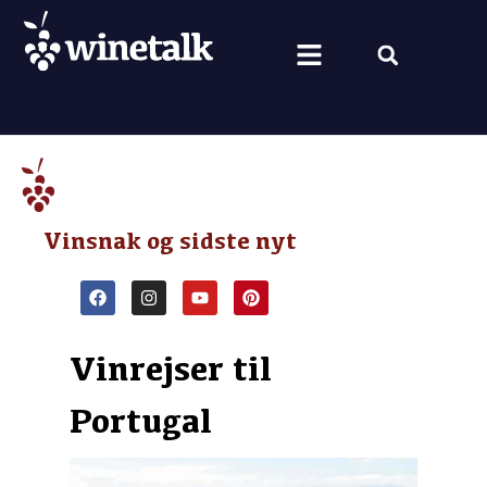
Vine fra hele verden
Nyt om vin
Vin og mad
Om Winetalk
Vinsnak og sidste nyt
Vinrejser til
Portugal