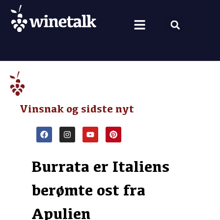
Vine fra hele verden
Nyt om vin
Vin og mad
Om Winetalk
Vinsnak og sidste nyt
Burrata er Italiens
berømte ost fra
Apulien