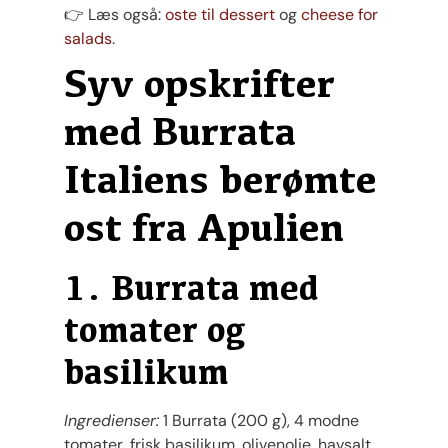
👉 Læs også:
oste til dessert
og
cheese for
salads
.
Syv opskrifter
med Burrata
Italiens berømte
ost fra Apulien
1. Burrata med
tomater og
basilikum
Ingredienser:
1 Burrata (200 g), 4 modne
tomater, frisk basilikum, olivenolie, havsalt,