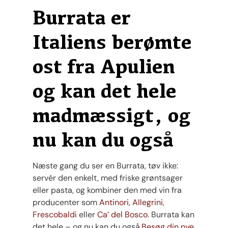
Burrata er
Italiens berømte
ost fra Apulien
og kan det hele
madmæssigt, og
nu kan du også
Næste gang du ser en Burrata, tøv ikke:
servér den enkelt, med friske grøntsager
eller pasta, og kombiner den med vin fra
producenter som
Antinori
,
Allegrini
,
Frescobaldi
eller
Ca’ del Bosco
. Burrata kan
det hele – og nu kan du også.
Besøg din nye