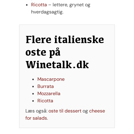
Ricotta
– lettere, grynet og
hverdagsagtig.
Flere italienske
oste på
Winetalk.dk
Mascarpone
Burrata
Mozz
arella
Ricotta
Læs også:
oste til dessert
og
cheese
for salads
.