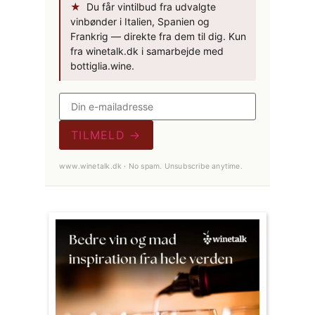
★
Du får vintilbud fra udvalgte
vinbønder i Italien, Spanien og
Frankrig — direkte fra dem til dig. Kun
fra winetalk.dk i samarbejde med
bottiglia.wine.
TILMELD →
www.winetalk.dk · No spam. Unsubscribe anytime.