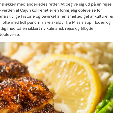
onskøkken med anderledes retter. At begive sig ud på en rejse
 verden af Cajun køkkenet er en fornøjelig oplevelse for
a’s livlige historie og påvirket af en smeltedigel af kulturer e
 ofte med lidt punch, friske skaldyr fra Missisisppi floden og
e dig med på en sikkert ny kulinarisk rejse og tilbyde
doplevelse.