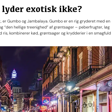
lyder exotisk ikke?
net, er Gumbo og Jambalaya. Gumbo er en rig gryderet med en
og “den hellige treenighed” af grøntsager – peberfrugter, løg
 ris, kombinerer kød, grøntsager og krydderier i en smagfuld