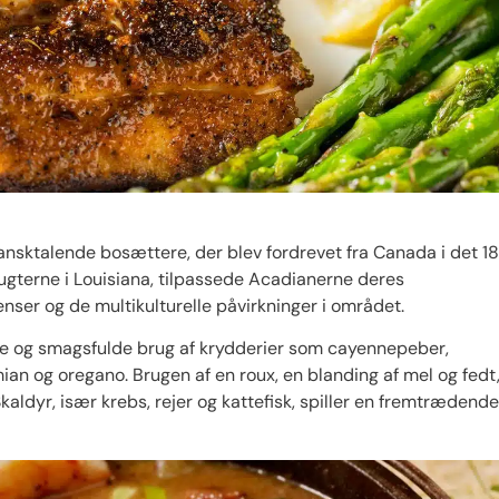
ansktalende bosættere, der blev fordrevet fra Canada i det 18
ugterne i Louisiana, tilpassede Acadianerne deres
dienser og de multikulturelle påvirkninger i området.
ge og smagsfulde brug af krydderier som cayennepeber,
mian og oregano. Brugen af en roux, en blanding af mel og fedt
Skaldyr, især krebs, rejer og kattefisk, spiller en fremtrædende