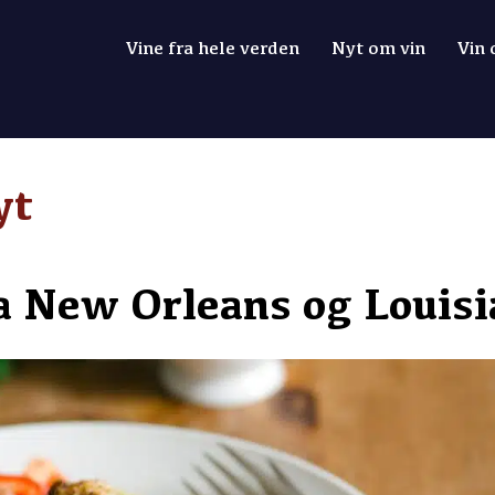
Vine fra hele verden
Nyt om vin
Vin
yt
a New Orleans og Louis