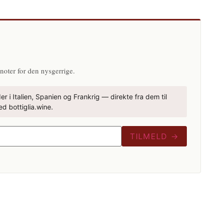
N
noter for den nysgerrige.
r i Italien, Spanien og Frankrig — direkte fra dem til
d bottiglia.wine.
TILMELD →