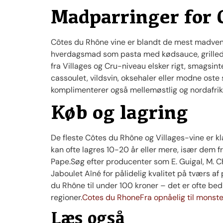
Madparringer for 
Côtes du Rhône vine er blandt de mest madvenlig
hverdagsmad som pasta med kødsauce, grillede
fra Villages og Cru-niveau elsker rigt, smagsi
cassoulet, vildsvin, oksehaler eller modne os
komplimenterer også mellemøstlig og nordafri
Køb og lagring
De fleste Côtes du Rhône og Villages-vine er kla
kan ofte lagres 10-20 år eller mere, især dem
Pape.Søg efter producenter som E. Guigal, M. C
Jaboulet Aîné for pålidelig kvalitet på tværs
du Rhône til under 100 kroner – det er ofte bed
regioner.
Cotes du Rhone
Fra opnåelig til monste
Læs også