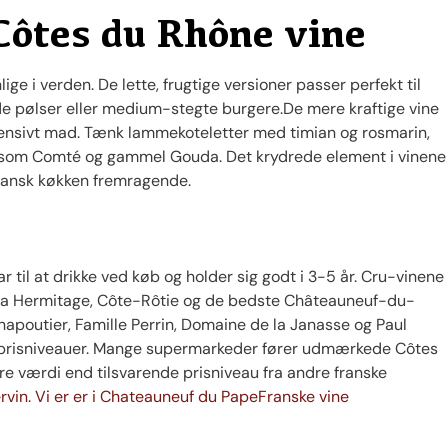
Côtes du Rhône vine
e i verden. De lette, frugtige versioner passer perfekt til
 pølser eller medium-stegte burgere.De mere kraftige vine
ntensivt mad. Tænk lammekoteletter med timian og rosmarin,
te som Comté og gammel Gouda. Det krydrede element i vinene
kansk køkken fremragende.
r til at drikke ved køb og holder sig godt i 3-5 år. Cru-vinene
 fra Hermitage, Côte-Rôtie og de bedste Châteauneuf-du-
hapoutier, Famille Perrin, Domaine de la Janasse og Paul
 af prisniveauer. Mange supermarkeder fører udmærkede Côtes
re værdi end tilsvarende prisniveau fra andre franske
rvin. Vi er er i Chateauneuf du Pape
Franske vine