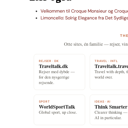
Velkommen til Croque Monsieur og Croq
Limoncello: Solrig Elegance fra Det Sydlige
THE
Otte sites, én familie — rejser, vin
REJSER · DK
TRAVEL · INTL
Traveltalk.dk
Traveltalk.trav
Rejser med dybde —
Travel with depth, 
for den nysgerrige
world over.
rejsende.
SPORT
IDEAS · AI
WorldSportTalk
Think Smarter
Global sport, up close.
Clearer thinking —
AI in particular.