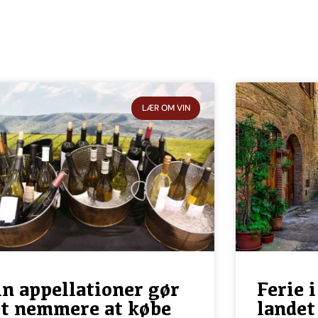
LÆR OM VIN
n appellationer gør
Ferie 
et nemmere at købe
landet