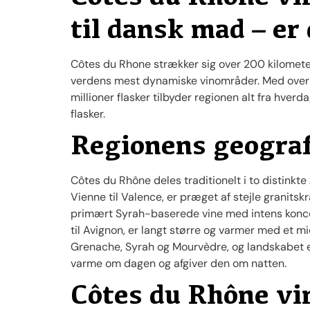
til dansk mad – er
Côtes du Rhone strækker sig over 200 kilometer
verdens mest dynamiske vinområder. Med over 
millioner flasker tilbyder regionen alt fra hver
flasker.
Regionens geograf
Côtes du Rhône deles traditionelt i to distinkte 
Vienne til Valence, er præget af stejle granitsk
primært Syrah-baserede vine med intens koncent
til Avignon, er langt større og varmer med et 
Grenache, Syrah og Mourvèdre, og landskabet er
varme om dagen og afgiver den om natten.
Côtes du Rhône vi