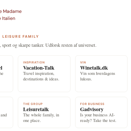
ue Madame
 Italien
 LEISURE FAMILY
, sport og skarpe tanker. Udforsk resten af universet.
INSPIRATION
VIN
el
Vacation-Talk
Winetalk.dk
the
Travel inspiration,
Vin som hverdagens
destinations & ideas.
luksus.
THE GROUP
FOR BUSINESS
Leisuretalk
Gadvisory
 and
The whole family, in
Is your business AI-
one place.
ready? Take the test.