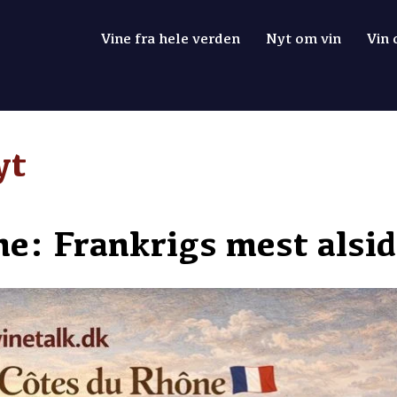
Vine fra hele verden
Nyt om vin
Vin
yt
ne: Frankrigs mest alsid