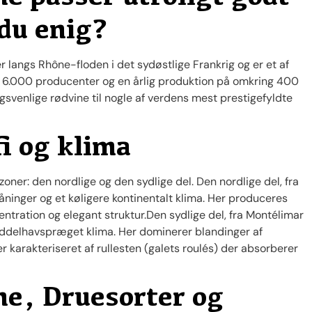
 du enig?
 langs Rhône-floden i det sydøstlige Frankrig og er et af
6.000 producenter og en årlig produktion på omkring 400
dagsvenlige rødvine til nogle af verdens mest prestigefyldte
i og klima
zoner: den nordlige og den sydlige del. Den nordlige del, fra
råninger og et køligere kontinentalt klima. Her produceres
ration og elegant struktur.Den sydlige del, fra Montélimar
middelhavspræget klima. Her dominerer blandinger af
 karakteriseret af rullesten (galets roulés) der absorberer
ne, Druesorter og