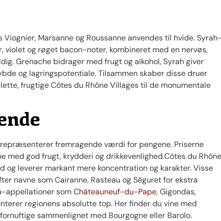
s Viognier, Marsanne og Roussanne anvendes til hvide. Syrah
, violet og røget bacon-noter, kombineret med en nervøs,
dig. Grenache bidrager med frugt og alkohol, Syrah giver
dybde og lagringspotentiale. Tilsammen skaber disse druer
 lette, frugtige Côtes du Rhône Villages til de monumentale
kende
 repræsenterer fremragende værdi for pengene. Priserne
ine med god frugt, krydderi og drikkevenlighed.Côtes du Rhôn
d og leverer markant mere koncentration og karakter. Visse
fter navne som Cairanne, Rasteau og Séguret for ekstra
Cru-appellationer som
Châteauneuf-du-Pape
, Gigondas,
erer regionens absolutte top. Her finder du vine med
 er fornuftige sammenlignet med Bourgogne eller Barolo.