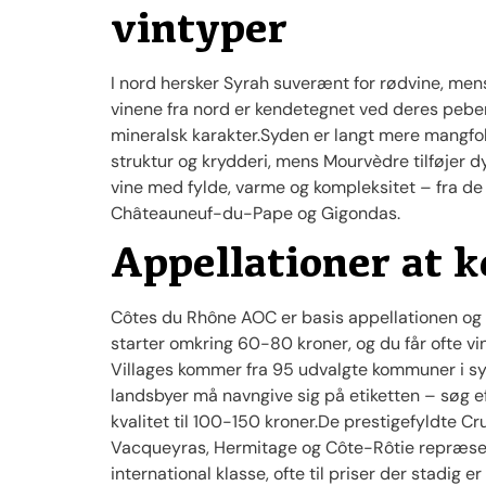
vintyper
I nord hersker Syrah suverænt for rødvine, men
vinene fra nord er kendetegnet ved deres peber
mineralsk karakter.Syden er langt mere mangfol
struktur og krydderi, mens Mourvèdre tilføjer 
vine med fylde, varme og kompleksitet – fra de
Châteauneuf-du-Pape og Gigondas.
Appellationer at 
Côtes du Rhône AOC er basis appellationen og
starter omkring 60-80 kroner, og du får ofte v
Villages kommer fra 95 udvalgte kommuner i sy
landsbyer må navngive sig på etiketten – søg e
kvalitet til 100-150 kroner.De prestigefyldte 
Vacqueyras, Hermitage og Côte-Rôtie repræsent
international klasse, ofte til priser der stadig