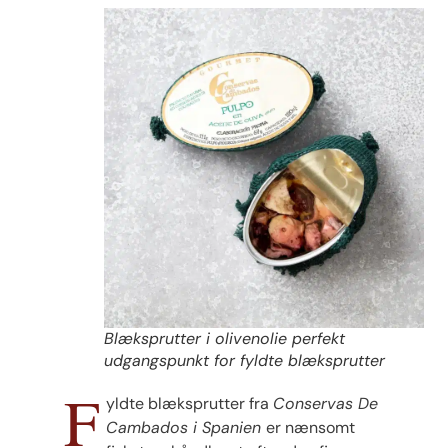
Blæksprutter i olivenolie perfekt
udgangspunkt for fyldte blæksprutter
F
yldte blæksprutter fra
Conservas De
Cambados i Spanien
er nænsomt