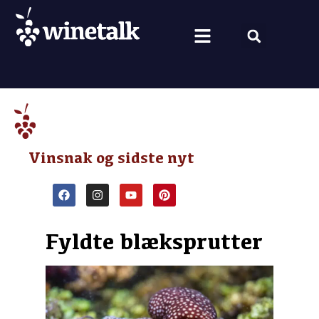
Vine fra hele verden
Nyt om vin
Vin og mad
Om Winetalk
Vinsnak og sidste nyt
Fyldte blæksprutter