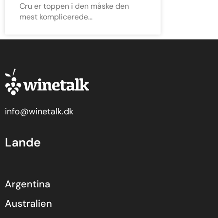
Cru er toppen i den måske den
mest komplicerede
info@winetalk.dk
Lande
Argentina
Australien