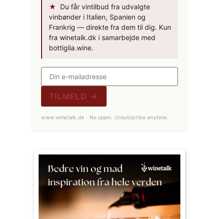
★
Du får vintilbud fra udvalgte
vinbønder i Italien, Spanien og
Frankrig — direkte fra dem til dig. Kun
fra winetalk.dk i samarbejde med
bottiglia.wine.
TILMELD →
www.winetalk.dk · No spam. Unsubscribe anytime.