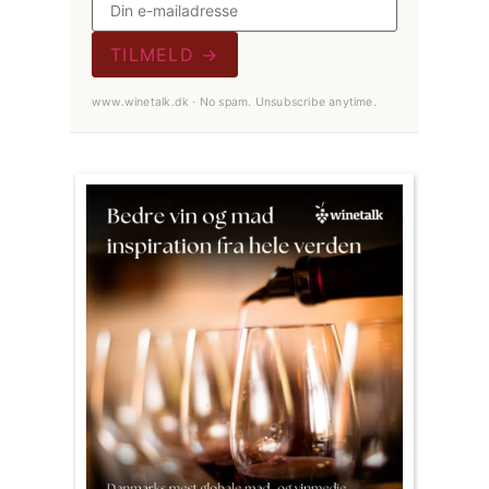
TILMELD →
www.winetalk.dk · No spam. Unsubscribe anytime.