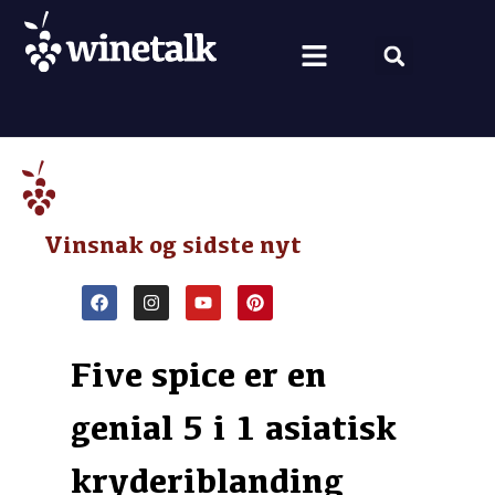
Vine fra hele verden
Nyt om vin
Vin og mad
Om Winetalk
Vinsnak og sidste nyt
Five spice er en
genial 5 i 1 asiatisk
kryderiblanding