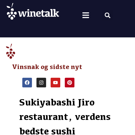
Vine fra hele verden
Nyt om vin
Vin og mad
Om Winetalk
Vinsnak og sidste nyt
Sukiyabashi Jiro
restaurant, verdens
bedste sushi