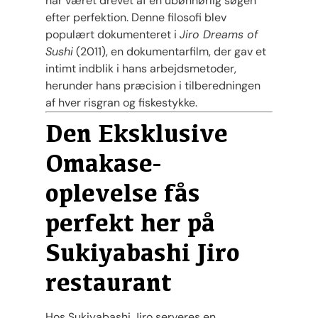
har været drevet af en ubønhørlig søgen
efter perfektion. Denne filosofi blev
populært dokumenteret i
Jiro Dreams of
Sushi
(2011), en dokumentarfilm, der gav et
intimt indblik i hans arbejdsmetoder,
herunder hans præcision i tilberedningen
af hver risgran og fiskestykke.
Den Eksklusive
Omakase-
oplevelse fås
perfekt her på
Sukiyabashi Jiro
restaurant
Hos Sukiyabashi Jiro serveres en