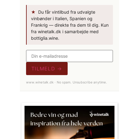
★
Du får vintilbud fra udvalgte
vinbønder i Italien, Spanien og
Frankrig — direkte fra dem til dig. Kun
fra winetalk.dk i samarbejde med
bottiglia.wine.
TILMELD →
www.winetalk.dk · No spam. Unsubscribe anytime.