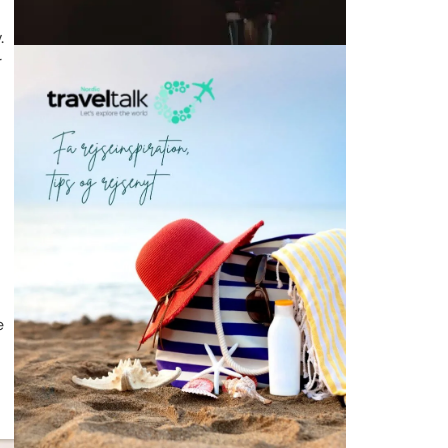
.
r
e