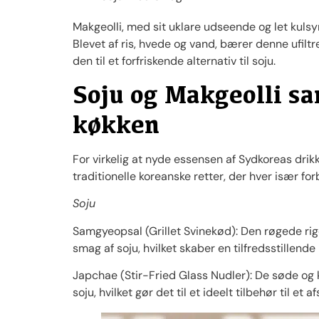
Makgeolli, med sit uklare udseende og let kulsyr
Blevet af ris, hvede og vand, bærer denne ufiltre
den til et forfriskende alternativ til soju.
Soju og Makgeolli s
køkken
For virkelig at nyde essensen af ​​Sydkoreas dr
traditionelle koreanske retter, der hver især f
Soju
Samgyeopsal (Grillet Svinekød): Den røgede rig
smag af soju, hvilket skaber en tilfredsstillend
Japchae (Stir-Fried Glass Nudler): De søde og 
soju, hvilket gør det til et ideelt tilbehør til et 