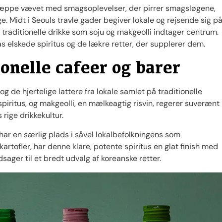
t tæppe vævet med smagsoplevelser, der pirrer smagsløgene,
ge. Midt i Seouls travle gader begiver lokale og rejsende sig p
 traditionelle drikke som soju og makgeolli indtager centrum.
as elskede spiritus og de lækre retter, der supplerer dem.
onelle cafeer og barer
 og de hjertelige lattere fra lokale samlet på traditionelle
 spiritus, og makgeolli, en mælkeagtig risvin, regerer suverænt
 rige drikkekultur.
 har en særlig plads i såvel lokalbefolkningens som
kartofler, har denne klare, potente spiritus en glat finish med
dsager til et bredt udvalg af koreanske retter.