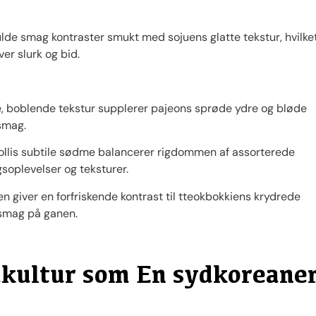
de smag kontraster smukt med sojuens glatte tekstur, hvilke
er slurk og bid.
e, boblende tekstur supplerer pajeons sprøde ydre og bløde
smag.
llis subtile sødme balancerer rigdommen af ​​assorterede
gsoplevelser og teksturer.
en giver en forfriskende kontrast til tteokbokkiens krydrede
f smag på ganen.
kultur som En sydkoreane