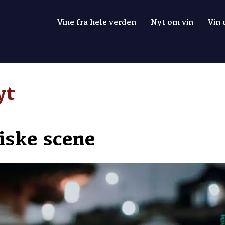
Vine fra hele verden
Nyt om vin
Vin
yt
iske scene