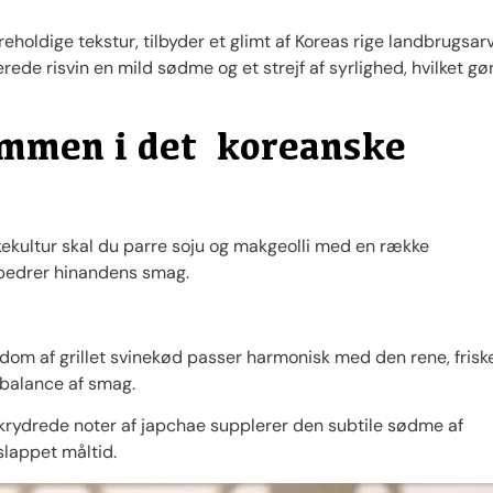
eholdige tekstur, tilbyder et glimt af Koreas rige landbrugsarv
rede risvin en mild sødme og et strejf af syrlighed, hvilket gø
ammen i det koreanske
ikkekultur skal du parre soju og makgeolli med en række
orbedrer hinandens smag.
dom af grillet svinekød passer harmonisk med den rene, frisk
e balance af smag.
krydrede noter af japchae supplerer den subtile sødme af
afslappet måltid.