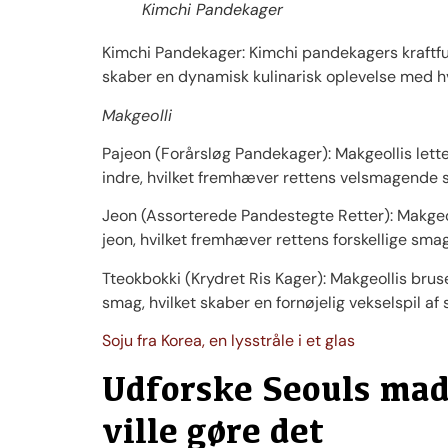
Kimchi Pandekager
Kimchi Pandekager: Kimchi pandekagers kraftful
skaber en dynamisk kulinarisk oplevelse med hv
Makgeolli
Pajeon (Forårsløg Pandekager): Makgeollis lett
indre, hvilket fremhæver rettens velsmagende 
Jeon (Assorterede Pandestegte Retter): Makgeo
jeon, hvilket fremhæver rettens forskellige sma
Tteokbokki (Krydret Ris Kager): Makgeollis brus
smag, hvilket skaber en fornøjelig vekselspil a
Soju fra Korea, en lysstråle i et glas
Udforske Seouls mad
ville gøre det