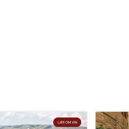
LÆR OM VIN