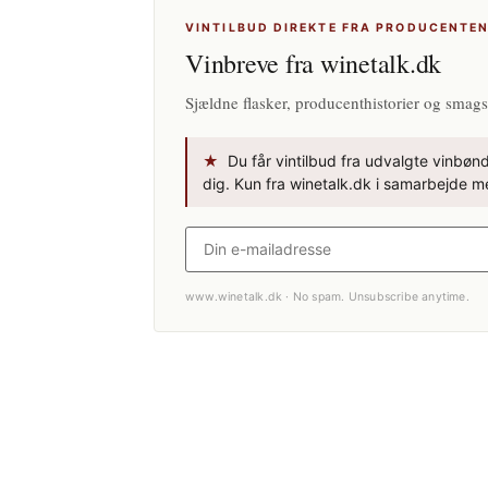
VINTILBUD DIREKTE FRA PRODUCENTE
Vinbreve fra winetalk.dk
Sjældne flasker, producenthistorier og smags
★
Du får vintilbud fra udvalgte vinbønde
dig. Kun fra winetalk.dk i samarbejde me
www.winetalk.dk · No spam. Unsubscribe anytime.