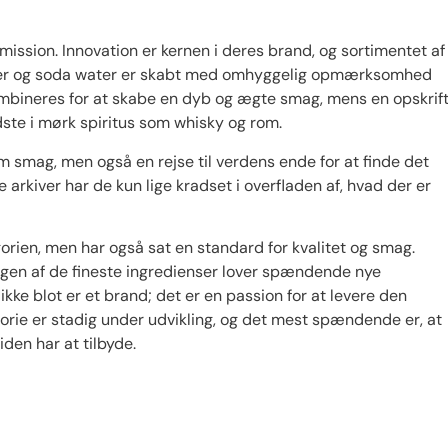
mission. Innovation er kernen i deres brand, og sortimentet af
onader og soda water er skabt med omhyggelig opmærksomhed
kombineres for at skabe en dyb og ægte smag, mens en opskrif
te i mørk spiritus som whisky og rom.
em smag, men også en rejse til verdens ende for at finde det
e arkiver har de kun lige kradset i overfladen af, hvad der er
orien, men har også sat en standard for kvalitet og smag.
ugen af de fineste ingredienser lover spændende nye
ikke blot er et brand; det er en passion for at levere den
orie er stadig under udvikling, og det mest spændende er, at
den har at tilbyde.