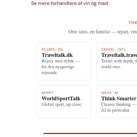
Se mere forhandlere af vin og mad
THE
Otte sites, én familie — rejser, vin
REJSER · DK
TRAVEL · INTL
Traveltalk.dk
Traveltalk.trav
Rejser med dybde —
Travel with depth, 
for den nysgerrige
world over.
rejsende.
SPORT
IDEAS · AI
WorldSportTalk
Think Smarter
Global sport, up close.
Clearer thinking —
AI in particular.