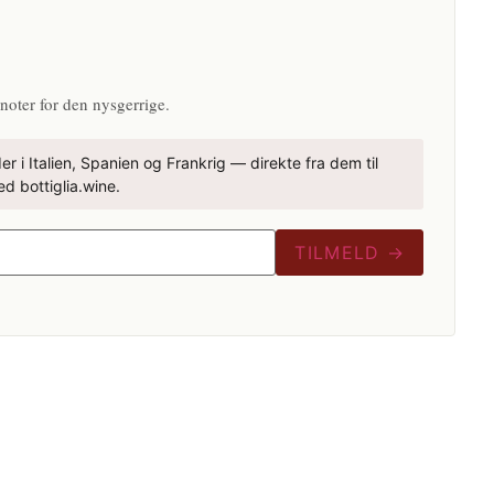
N
noter for den nysgerrige.
r i Italien, Spanien og Frankrig — direkte fra dem til
d bottiglia.wine.
TILMELD →