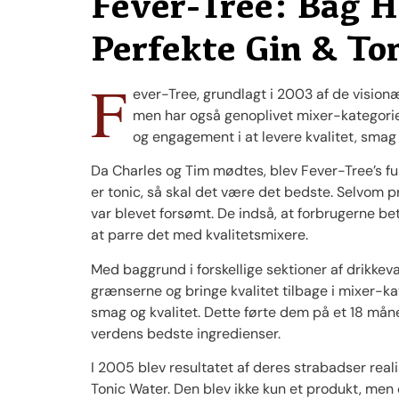
Fever-Tree: Bag H
Perfekte Gin & To
F
ever-Tree, grundlagt i 2003 af de vision
men har også genoplivet mixer-kategorien
og engagement i at levere kvalitet, smag 
Da Charles og Tim mødtes, blev Fever-Tree’s fu
er tonic, så skal det være det bedste. Selvom pr
var blevet forsømt. De indså, at forbrugerne be
at parre det med kvalitetsmixere.
Med baggrund i forskellige sektioner af drikke
grænserne og bringe kvalitet tilbage i mixer-k
smag og kvalitet. Dette førte dem på et 18 måned
verdens bedste ingredienser.
I 2005 blev resultatet af deres strabadser real
Tonic Water. Den blev ikke kun et produkt, men