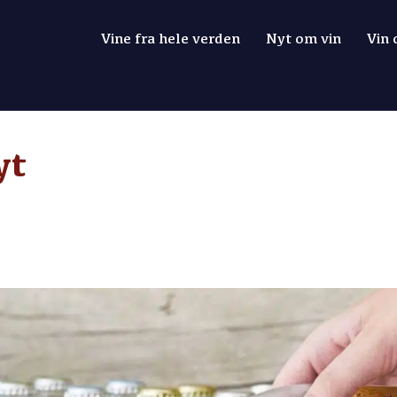
Vine fra hele verden
Nyt om vin
Vin
yt