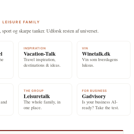
 LEISURE FAMILY
, sport og skarpe tanker. Udforsk resten af universet.
INSPIRATION
VIN
el
Vacation-Talk
Winetalk.dk
the
Travel inspiration,
Vin som hverdagens
destinations & ideas.
luksus.
THE GROUP
FOR BUSINESS
Leisuretalk
Gadvisory
 and
The whole family, in
Is your business AI-
one place.
ready? Take the test.