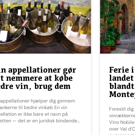
n appellationer gør
Ferie 
et nemmere at købe
landet
dre vin, brug dem
blandt
Monte
rankerne til bedre vinkøb En vin
Forestil dig at vågne mellem
ellation er ikke bare et navn på
vinrækkerne
ketten — det er en juridisk bindende
Vino Nobile
over Val d’