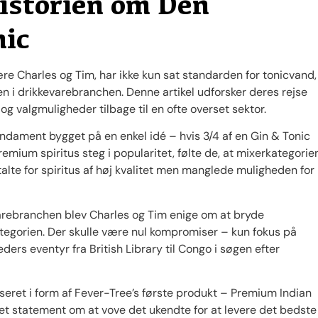
istorien om Den
nic
ære Charles og Tim, har ikke kun sat standarden for tonicvand,
 i drikkevarebranchen. Denne artikel udforsker deres rejse
og valgmuligheder tilbage til en ofte overset sektor.
ndament bygget på en enkel idé – hvis 3/4 af en Gin & Tonic
emium spiritus steg i popularitet, følte de, at mixerkategorie
talte for spiritus af høj kvalitet men manglede muligheden for
varebranchen blev Charles og Tim enige om at bryde
ategorien. Der skulle være nul kompromiser – kun fokus på
ers eventyr fra British Library til Congo i søgen efter
iseret i form af Fever-Tree’s første produkt – Premium Indian
 et statement om at vove det ukendte for at levere det bedste