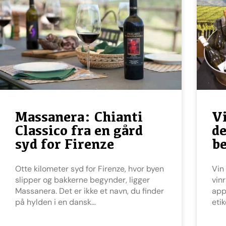
Massanera: Chianti
Vi
Classico fra en gård
d
syd for Firenze
be
Otte kilometer syd for Firenze, hvor byen
Vin appellationer hjælper dig gennem
slipper og bakkerne begynder, ligger
vin
Massanera. Det er ikke et navn, du finder
app
på hylden i en dansk
eti