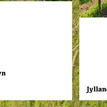
yn
Jyllan