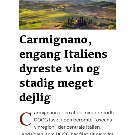
Carmignano,
engang Italiens
dyreste vin og
stadig meget
dejlig
C
armignano er en af ​​de mindre kendte
DOCG lavet i den berømte Toscana
vinregion i det centrale Italien.
Landsbyen, som DOCG har fået sit navn fra,