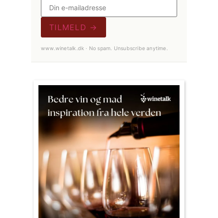
TILMELD →
www.winetalk.dk · No spam. Unsubscribe anytime.