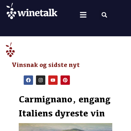
Vine fra hele verden
Nyt om vin
Vin og mad
Om Winetalk
Vinsnak og sidste nyt
Carmignano, engang
Italiens dyreste vin