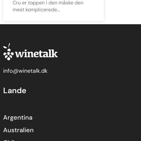
Cru er toppen i den måske den
mest komplicerede
info@winetalk.dk
Lande
Argentina
Australien