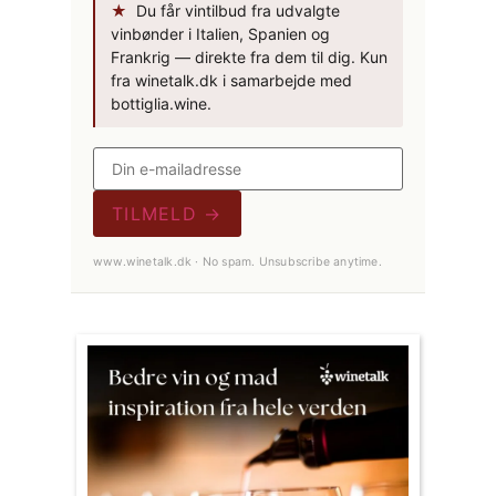
★
Du får vintilbud fra udvalgte
vinbønder i Italien, Spanien og
Frankrig — direkte fra dem til dig. Kun
fra winetalk.dk i samarbejde med
bottiglia.wine.
TILMELD →
www.winetalk.dk · No spam. Unsubscribe anytime.