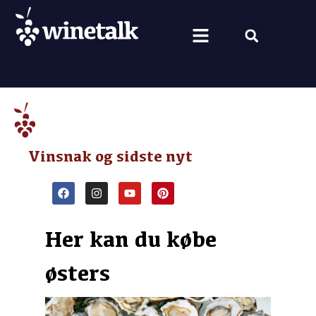
Vine fra hele verden
Nyt om vin
Vin og mad
Om Winetalk
Vinsnak og sidste nyt
Her kan du købe
østers