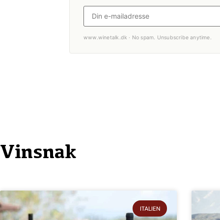
www.winetalk.dk · No spam. Unsubscribe anytime.
Vinsnak
ITALIEN