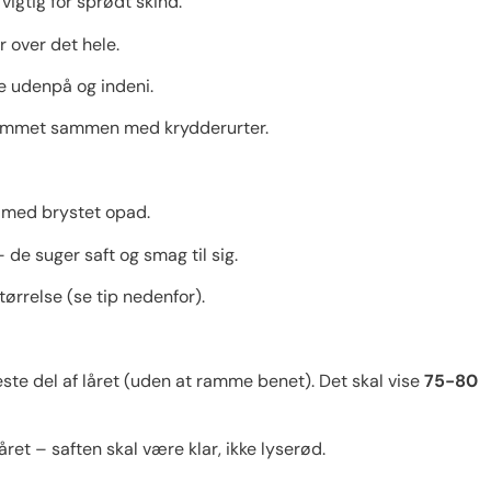
vigtig for sprødt skind.
 over det hele.
e udenpå og indeni.
ulrummet sammen med krydderurter.
e med brystet opad.
 de suger saft og smag til sig.
tørrelse (se tip nedenfor).
ste del af låret (uden at ramme benet). Det skal vise
75-80
låret – saften skal være klar, ikke lyserød.