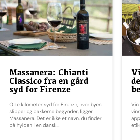
Massanera: Chianti
Vi
Classico fra en gård
d
syd for Firenze
be
Otte kilometer syd for Firenze, hvor byen
Vin appellationer hjælper dig gennem
slipper og bakkerne begynder, ligger
vin
Massanera. Det er ikke et navn, du finder
app
på hylden i en dansk
eti