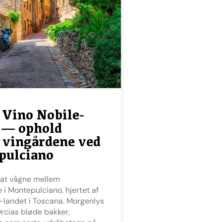
i Vino Nobile-
 — ophold
 vingårdene ved
pulciano
 i Montepulciano, hjertet af
-landet i Toscana. Morgenlys
Orcias bløde bakker,