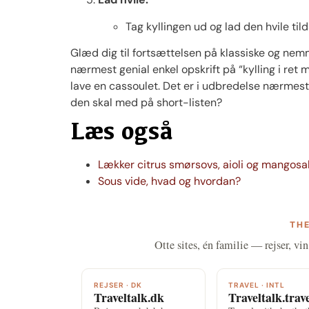
Tag kyllingen ud og lad den hvile til
Glæd dig til fortsættelsen på klassiske og nemm
nærmest genial enkel opskrift på “kylling i ret m
lave en cassoulet. Det er i udbredelse nærmes
den skal med på short-listen?
Læs også
Lækker citrus smørsovs, aioli og mangosalat
Sous vide, hvad og hvordan?
THE
Otte sites, én familie — rejser, vin
REJSER · DK
TRAVEL · INTL
Traveltalk.dk
Traveltalk.trav