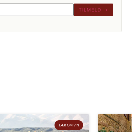
TILMELD →
LÆR OM VIN