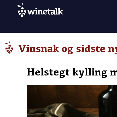
Vinsnak og sidste n
Helstegt kylling 