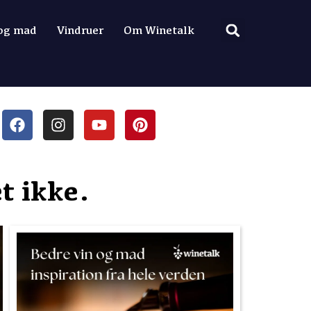
 og mad
Vindruer
Om Winetalk
t ikke.