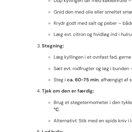
Dup kyllingen tør med køkkenrulle – 
Gnid den med olie eller smeltet smør
Krydr godt med salt og peber – båd
Læg evt. citron og hvidløg ind i h
Stegning:
Læg kyllingen i et ovnfast fad, gern
Sæt evt. rodfrugter og løg i bunden –
Steg i
ca. 60-75 min
, afhængigt af s
Tjek om den er færdig:
Brug et stegetermometer i den tykke
°C
.
Alternativt: Stik med en spids kniv i 
Lad hvile: