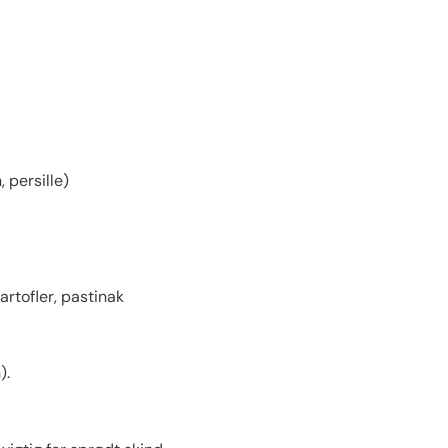
, persille)
kartofler, pastinak
).