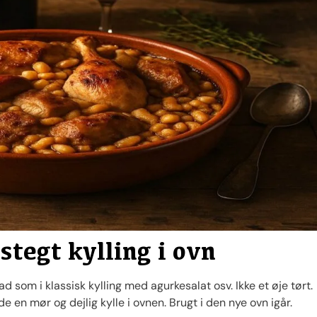
stegt kylling i ovn
 som i klassisk kylling med agurkesalat osv. Ikke et øje tørt.
e en mør og dejlig kylle i ovnen. Brugt i den nye ovn igår.