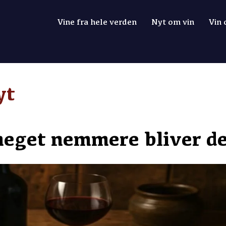
Vine fra hele verden
Nyt om vin
Vin
yt
meget nemmere bliver de