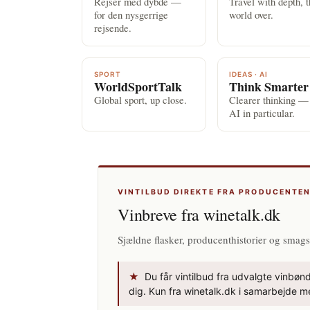
Rejser med dybde —
Travel with depth, 
for den nysgerrige
world over.
rejsende.
SPORT
IDEAS · AI
WorldSportTalk
Think Smarter
Global sport, up close.
Clearer thinking —
AI in particular.
VINTILBUD DIREKTE FRA PRODUCENTE
Vinbreve fra winetalk.dk
Sjældne flasker, producenthistorier og smags
★
Du får vintilbud fra udvalgte vinbønde
dig. Kun fra winetalk.dk i samarbejde me