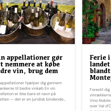
n appellationer gør
Ferie 
et nemmere at købe
landet
dre vin, brug dem
blandt
Monte
rankerne til bedre vinkøb En vin
Forestil dig at vågne mellem
ellation er ikke bare et navn på
vinrækkerne
ketten — det er en juridisk bindende
Vino Nobile
over Val d’