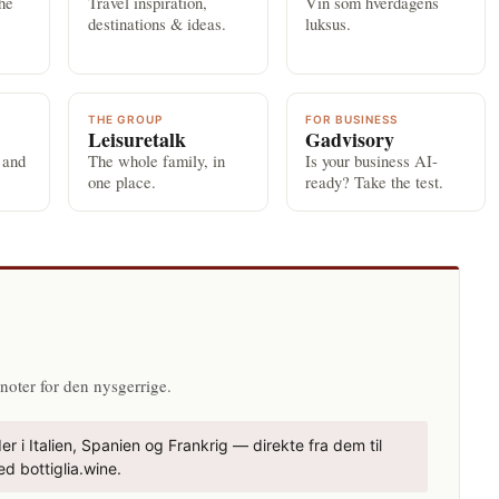
the
Travel inspiration,
Vin som hverdagens
destinations & ideas.
luksus.
THE GROUP
FOR BUSINESS
Leisuretalk
Gadvisory
 and
The whole family, in
Is your business AI-
one place.
ready? Take the test.
N
noter for den nysgerrige.
r i Italien, Spanien og Frankrig — direkte fra dem til
d bottiglia.wine.