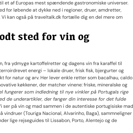
p til et af Europas mest spændende gastronomiske universer.
d for løbende at dykke ned i regioner, druer, amdretter,
. Vi kan også på traveltalk.dk fortælle dig en del mere om
odt sted for vin og
n, fra ydmyge kartoffelretter og dagens vin fra karaffel til
oirdrevet energi – lokale druer, frisk fisk, bjergurter og
 for natur og arv. Her lever enkle retter som bacalhau, caldo
vative køkkener, der matcher vinene: friske, mineralske og
el fungerer som indledning til nye vinkler på Portugals rige
de underartikler, der fanger din interesse for det fulde
i ser på vin og mad sammen i de autentiske portugisiske ma
på vindruer (Touriga Nacional, Alvarinho, Baga), sammneligner
der lige rejseguides til Lissabon, Porto, Alentejo og de