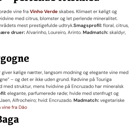
sprøde vine fra
Vinho Verde
skabes. Klimaet er køligt og
 hvidvine med citrus, blomster og let perlende mineralitet.
rådets mest prestigefulde udtryk.
Smagsprofil:
floral, citrus,
mære druer:
Alvarinho, Loureiro, Arinto.
Madmatch:
skaldyr,
rgogne
r giver kølige nætter, langsom modning og elegante vine med
gne” – og det er ikke uden grund. Rødvine på Touriga
d med struktur, mens hvidvine på Encruzado har mineralsk
il:
elegante, parfumerede røde; hvide med stenfrugt og
Jaen, Alfrocheiro; hvid: Encruzado.
Madmatch:
vegetariske
vine fra Dão
Baga