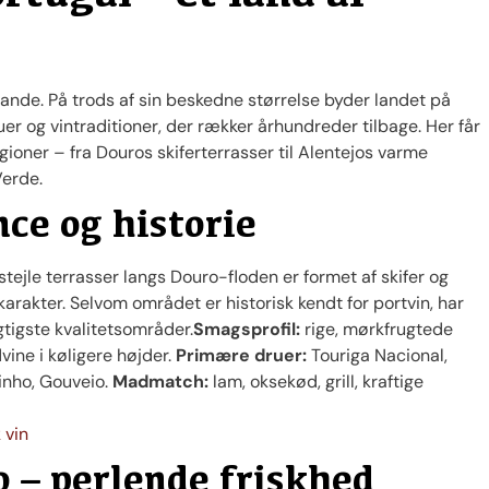
lande. På trods af sin beskedne størrelse byder landet på
uer og vintraditioner, der rækker århundreder tilbage. Her får
ioner – fra Douros skiferterrasser til Alentejos varme
Verde.
nce og historie
stejle terrasser langs Douro-floden er formet af skifer og
 karakter. Selvom området er historisk kendt for portvin, har
igtigste kvalitetsområder.
Smagsprofil:
rige, mørkfrugtede
vine i køligere højder.
Primære druer:
Touriga Nacional,
sinho, Gouveio.
Madmatch:
lam, oksekød, grill, kraftige
 vin
 – perlende friskhed