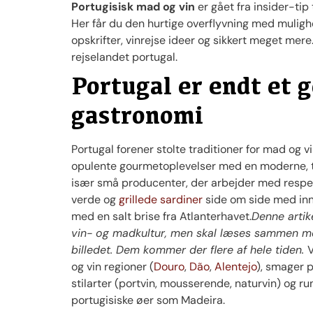
Portugisisk mad og vin
er gået fra insider-ti
Her får du den hurtige overflyvning med mulighe
opskrifter, vinrejse ideer og sikkert meget mere
rejselandet portugal.
Portugal er endt et g
gastronomi
Portugal forener stolte traditioner for mad og vi
opulente gourmetoplevelser med en moderne, terr
især små producenter, der arbejder med respekt
verde og
grillede sardiner
side om side med inno
med en salt brise fra Atlanterhavet.
Denne artik
vin- og madkultur, men skal læses sammen med 
billedet. Dem kommer der flere af hele tiden.
V
og vin regioner (
Douro
,
Dão
,
Alentejo
), smager 
stilarter (portvin, mousserende, naturvin) og run
portugisiske øer som Madeira.