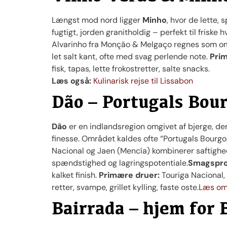
Længst mod nord ligger
Minho
, hvor de lette, 
fugtigt, jorden granitholdig – perfekt til friske
Alvarinho fra Monção & Melgaço regnes som om
let salt kant, ofte med svag perlende note.
Pri
fisk, tapas, lette frokostretter, salte snacks.
Læs også:
Kulinarisk rejse til Lissabon
Dão – Portugals Bou
Dão
er en indlandsregion omgivet af bjerge, de
finesse. Området kaldes ofte “Portugals Bourgo
Nacional og Jaen (Mencía) kombinerer saftighe
spændstighed og lagringspotentiale.
Smagsprof
kalket finish.
Primære druer:
Touriga Nacional, 
retter, svampe, grillet kylling, faste oste.
Læs om 
Bairrada – hjem for 