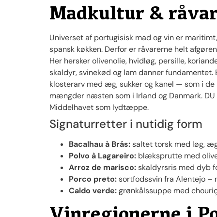
Madkultur & råva
Universet af portugisisk mad og vin er maritimt
spansk køkken. Derfor er råvarerne helt afgøren
Her hersker olivenolie, hvidløg, persille, koria
skaldyr, svinekød og lam danner fundamentet. 
klosterarv med æg, sukker og kanel — som i d
mængder næsten som i Irland og Danmark. DU v
Middelhavet som lydtæppe.
Signaturretter i nutidig form
Bacalhau à Brás:
saltet torsk med løg, æg 
Polvo à Lagareiro:
blæksprutte med oliveno
Arroz de marisco:
skaldyrsris med dyb fo
Porco preto:
sortfodssvin fra Alentejo – 
Caldo verde:
grønkålssuppe med chouriço 
Vinregionerne i Po