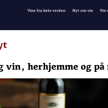
Vine fra hele verden
Nyt om vin
Vin
yt
g vin, herhjemme og på 