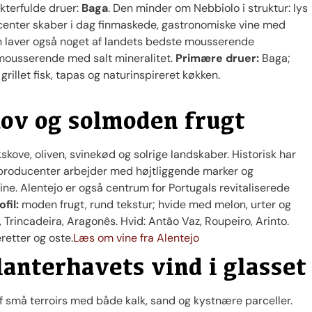
kterfulde druer:
Baga
. Den minder om Nebbiolo i struktur: lys
ucenter skaber i dag finmaskede, gastronomiske vine med
n laver også noget af landets bedste mousserende
 mousserende med salt mineralitet.
Primære druer:
Baga;
 grillet fisk, tapas og naturinspireret køkken.
kov og solmoden frugt
skove, oliven, svinekød og solrige landskaber. Historisk har
producenter arbejder med højtliggende marker og
ne. Alentejo er også centrum for Portugals revitaliserede
fil:
moden frugt, rund tekstur; hvide med melon, urter og
Trincadeira, Aragonês. Hvid: Antão Vaz, Roupeiro, Arinto.
eretter og oste.
Læs om vine fra Alentejo
lanterhavets vind i glasset
små terroirs med både kalk, sand og kystnære parceller.