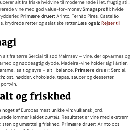
rer alt fra friske hvidvine til moderne røde i let, frugtig stil.
urerede vine med god value-for-money.
Smagsprofil:
hvide
rydderier.
Primære druer:
Arinto, Fernão Pires, Castelão,
as, krydrede retter og asiatiske retter.
Læs også:
Rejser til
magi
 alt fra tørre Sercial til sød Malmsey – vine, der opvarmes og
dbarhed og nøddeagtig dybde. Madeira-vine holder sig i årtier,
aramel, salt og syre – alt i balance.
Primære druer:
Sercial,
h:
ost, nødder, chokolade, tapas, saucer og desserter.
 portvin.
alt og friskhed
 noget af Europas mest unikke vin: vulkansk jord,
nmurede lommer kaldet
currais
. Resultatet er vine med ekstrem
v, sten og umættelig friskhed.
Primære druer:
Arinto dos