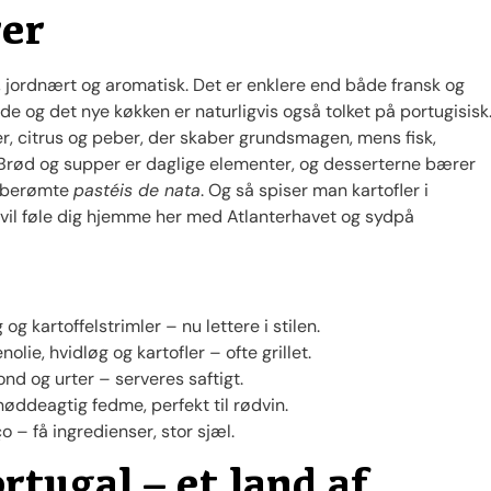
rer
, jordnært og aromatisk. Det er enklere end både fransk og
de og det nye køkken er naturligvis også tolket på portugisisk
nder, citrus og peber, der skaber grundsmagen, mens fisk,
Brød og supper er daglige elementer, og desserterne bærer
e berømte
pastéis de nata
. Og så spiser man kartofler i
il føle dig hjemme her med Atlanterhavet og sydpå
og kartoffelstrimler – nu lettere i stilen.
lie, hvidløg og kartofler – ofte grillet.
nd og urter – serveres saftigt.
nøddeagtig fedme, perfekt til rødvin.
– få ingredienser, stor sjæl.
rtugal – et land af