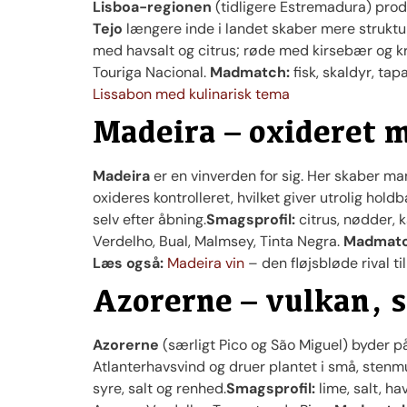
Lisboa-regionen
(tidligere Estremadura) produce
Tejo
længere inde i landet skaber mere strukt
med havsalt og citrus; røde med kirsebær og k
Touriga Nacional.
Madmatch:
fisk, skaldyr, tap
Lissabon med kulinarisk tema
Madeira – oxideret 
Madeira
er en vinverden for sig. Her skaber man
oxideres kontrolleret, hvilket giver utrolig hol
selv efter åbning.
Smagsprofil:
citrus, nødder, k
Verdelho, Bual, Malmsey, Tinta Negra.
Madmatc
Læs også:
Madeira vin
– den fløjsbløde rival til
Azorerne – vulkan, s
Azorerne
(særligt Pico og São Miguel) byder på
Atlanterhavsvind og druer plantet i små, ste
syre, salt og renhed.
Smagsprofil:
lime, salt, ha