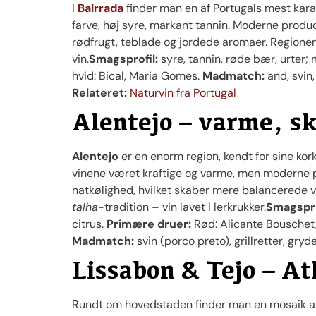
I
Bairrada
finder man en af Portugals mest kara
farve, høj syre, markant tannin. Moderne prod
rødfrugt, teblade og jordede aromaer. Regione
vin.
Smagsprofil:
syre, tannin, røde bær, urter;
hvid: Bical, Maria Gomes.
Madmatch:
and, svin,
Relateret:
Naturvin fra Portugal
Alentejo – varme, s
Alentejo
er en enorm region, kendt for sine kork
vinene været kraftige og varme, men moderne 
natkølighed, hvilket skaber mere balancerede vi
talha
-tradition – vin lavet i lerkrukker.
Smagspro
citrus.
Primære druer:
Rød: Alicante Bouschet, 
Madmatch:
svin (porco preto), grillretter, gryd
Lissabon & Tejo – At
Rundt om hovedstaden finder man en mosaik af 