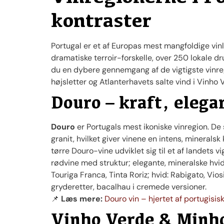
kontraster
Portugal er et af Europas mest mangfoldige vin
dramatiske terroir-forskelle, over 250 lokale dr
du en dybere gennemgang af de vigtigste vinreg
højsletter og Atlanterhavets salte vind i Vinho 
Douro – kraft, elega
Douro
er Portugals mest ikoniske vinregion. De 
granit, hvilket giver vinene en intens, mineralsk
tørre Douro-vine udviklet sig til et af landets v
rødvine med struktur; elegante, mineralske hvid
Touriga Franca, Tinta Roriz; hvid: Rabigato, Vio
gryderetter, bacalhau i cremede versioner.
📌
Læs mere:
Douro vin – hjertet af portugisisk
Vinho Verde & Minho