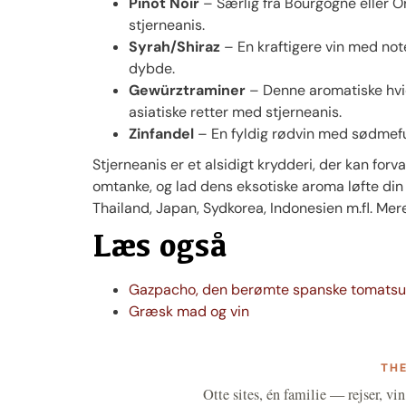
Pinot Noir
– Særlig fra Bourgogne eller O
stjerneanis.
Syrah/Shiraz
– En kraftigere vin med no
dybde.
Gewürztraminer
– Denne aromatiske hvidv
asiatiske retter med stjerneanis.
Zinfandel
– En fyldig rødvin med sødmeful
Stjerneanis er et alsidigt krydderi, der kan fo
omtanke, og lad dens eksotiske aroma løfte di
Thailand, Japan, Sydkorea, Indonesien m.fl. Me
Læs også
Gazpacho, den berømte spanske tomatsu
Græsk mad og vin
THE
Otte sites, én familie — rejser, vin