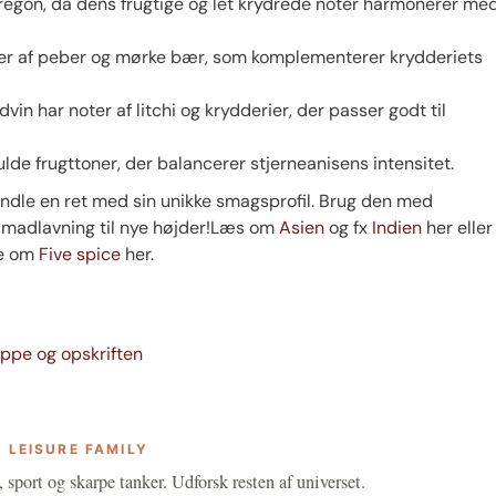
regon, da dens frugtige og let krydrede noter harmonerer me
ter af peber og mørke bær, som komplementerer krydderiets
in har noter af litchi og krydderier, der passer godt til
de frugttoner, der balancerer stjerneanisens intensitet.
rvandle en ret med sin unikke smagsprofil. Brug den med
n madlavning til nye højder!Læs om
Asien
og fx
Indien
her eller
re om
Five spice
her.
ppe og opskriften
 LEISURE FAMILY
, sport og skarpe tanker. Udforsk resten af universet.