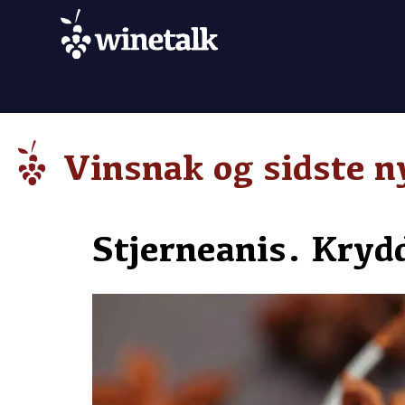
Vinsnak og sidste n
Stjerneanis. Krydd