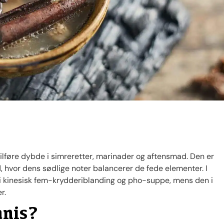
t tilføre dybde i simreretter, marinader og aftensmad. Den er
, hvor dens sødlige noter balancerer de fede elementer. I
 i kinesisk fem-krydderiblanding og pho-suppe, mens den i
r.
anis?