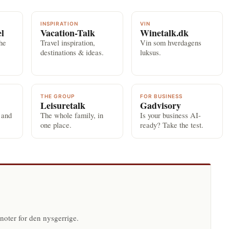
INSPIRATION
VIN
el
Vacation-Talk
Winetalk.dk
the
Travel inspiration,
Vin som hverdagens
destinations & ideas.
luksus.
THE GROUP
FOR BUSINESS
Leisuretalk
Gadvisory
 and
The whole family, in
Is your business AI-
one place.
ready? Take the test.
N
noter for den nysgerrige.