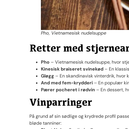
Pho, Vietnamesisk nudelsuppe
Retter med stjernea
Pho
– Vietnamesisk nudelsuppe, hvor stjer
Kinesisk braiseret svinekød
– En klassis
Gløgg
– En skandinavisk vinterdrik, hvor 
And med fem-krydderi
– En populær kine
Pærer pocheret i rødvin
– En dessert, hv
Vinparringer
På grund af sin sødlige og krydrede profil passe
bløde tanniner: