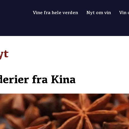
Vine fra hele verden
Nyt om vin
Vin
yt
erier fra Kina