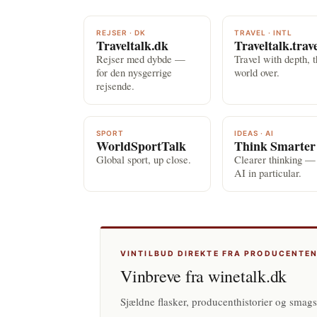
REJSER · DK
TRAVEL · INTL
Traveltalk.dk
Traveltalk.trav
Rejser med dybde —
Travel with depth, 
for den nysgerrige
world over.
rejsende.
SPORT
IDEAS · AI
WorldSportTalk
Think Smarter
Global sport, up close.
Clearer thinking —
AI in particular.
VINTILBUD DIREKTE FRA PRODUCENTE
Vinbreve fra winetalk.dk
Sjældne flasker, producenthistorier og smags