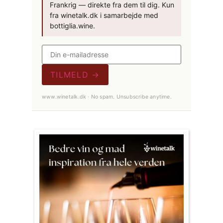
Frankrig — direkte fra dem til dig. Kun
fra winetalk.dk i samarbejde med
bottiglia.wine.
TILMELD →
www.winetalk.dk · No spam. Unsubscribe anytime.