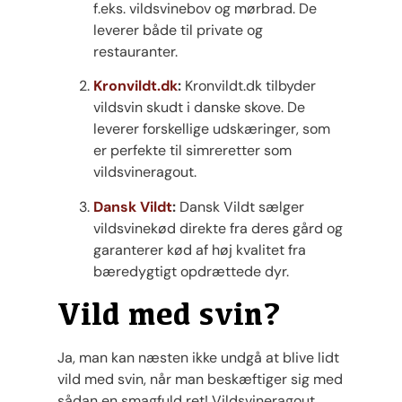
f.eks. vildsvinebov og mørbrad. De
leverer både til private og
restauranter.
Kronvildt.dk
:
Kronvildt.dk tilbyder
vildsvin skudt i danske skove. De
leverer forskellige udskæringer, som
er perfekte til simreretter som
vildsvineragout.
Dansk Vildt
:
Dansk Vildt sælger
vildsvinekød direkte fra deres gård og
garanterer kød af høj kvalitet fra
bæredygtigt opdrættede dyr.
Vild med svin?
Ja, man kan næsten ikke undgå at blive lidt
vild med svin, når man beskæftiger sig med
sådan en smagfuld ret! Vildsvineragout