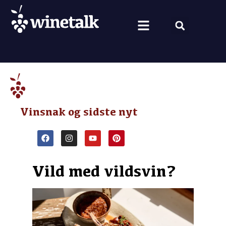
Vine fra hele verden
Nyt om vin
Vin og mad
Om Winetalk
Vinsnak og sidste nyt
Vild med vildsvin?