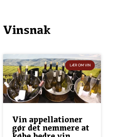
Vinsnak
LÆR OM VIN
Vin appellationer
gør det nemmere at
købe bedre vin,