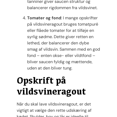
tanniner giver saucen struktur og
balancerer rigdommen fra vildsvinet.
Tomater og fond
: I mange opskrifter
på vildsvineragout bruges tomatpuré
eller flåede tomater for at tilføje en
syrlig sødme. Dette giver retten en
lethed, der balancerer den dybe
smag af vildsvin. Sammen med en god
fond – enten okse- eller vildtfond –
bliver saucen fyldig og mættende,
uden at den bliver tung.
Opskrift på
vildsvineragout
Når du skal lave vildsvineragout, er det
vigtigt at vælge den rette udskæring af
kødet. Skulder, bov og lår er ideelle til