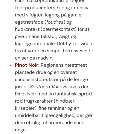
som masseproduktion, arbejder
top-producenterne i dag intensivt
med vildgær, lagring på gamle
egetræsfade (
foudres
) og
hudkontakt (bærmekontakt) for at
give vinene tekstur, vægt og
lagringspotentiale. Det flytter vinen
fra at være en simpel terrassevin til
en seriøs madvin.
Pinot Noir
:
Regionens næstmest
plantede drue og en overset
succeshistorie. Især på de lerrige
jorde i
Southern Valleys
laves der
Pinot Noir med en fantastisk, sprød
rød frugtkarakter (hindbær,
kirsebær), fine tanniner og en
umiddelbar tilgængelighed, der gør
dem utroligt charmerende som
unge.