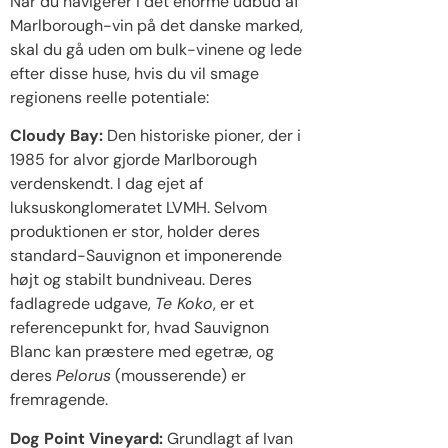
Når du navigerer i det enorme udbud af
Marlborough-vin på det danske marked,
skal du gå uden om bulk-vinene og lede
efter disse huse, hvis du vil smage
regionens reelle potentiale:
Cloudy Bay:
Den historiske pioner, der i
1985 for alvor gjorde Marlborough
verdenskendt. I dag ejet af
luksuskonglomeratet LVMH. Selvom
produktionen er stor, holder deres
standard-Sauvignon et imponerende
højt og stabilt bundniveau. Deres
fadlagrede udgave,
Te Koko
, er et
referencepunkt for, hvad Sauvignon
Blanc kan præstere med egetræ, og
deres
Pelorus
(mousserende) er
fremragende.
Dog Point Vineyard:
Grundlagt af Ivan