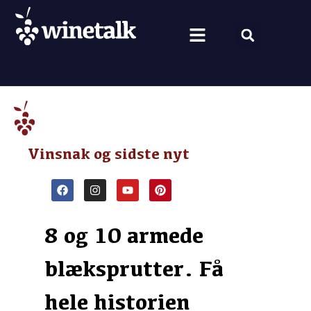
Vine fra hele verden
Nyt om vin
Vin og mad
Om Winetalk
Vinsnak og sidste nyt
8 og 10 armede
blæksprutter. Få
hele historien