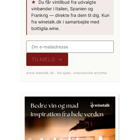
★
Du får vintilbud fra udvalgte
vinbønder i Italien, Spanien og
Frankrig — direkte fra dem til dig. Kun
fra winetalk.dk i samarbejde med
bottiglia.wine.
TILMELD →
www.winetalk.dk · No spam. Unsubscribe anytime.