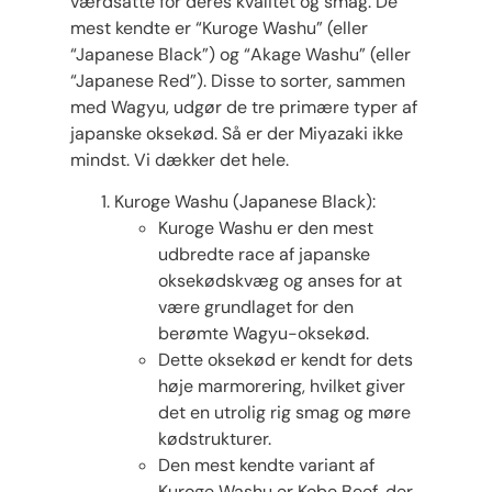
værdsatte for deres kvalitet og smag. De
mest kendte er “Kuroge Washu” (eller
“Japanese Black”) og “Akage Washu” (eller
“Japanese Red”). Disse to sorter, sammen
med Wagyu, udgør de tre primære typer af
japanske oksekød. Så er der Miyazaki ikke
mindst. Vi dækker det hele.
Kuroge Washu (Japanese Black):
Kuroge Washu er den mest
udbredte race af japanske
oksekødskvæg og anses for at
være grundlaget for den
berømte Wagyu-oksekød.
Dette oksekød er kendt for dets
høje marmorering, hvilket giver
det en utrolig rig smag og møre
kødstrukturer.
Den mest kendte variant af
Kuroge Washu er Kobe Beef, der