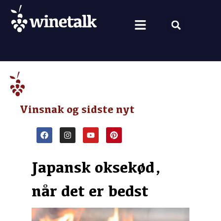
Vine fra hele verden
Nyt om vin
Vin og mad
Om Winetalk
Vinsnak og sidste nyt
Japansk oksekød,
når det er bedst