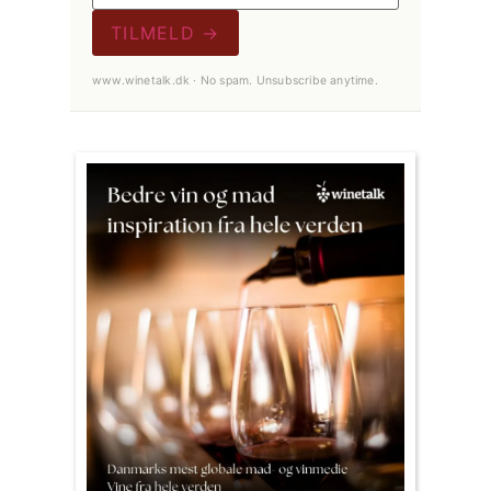
TILMELD →
www.winetalk.dk · No spam. Unsubscribe anytime.