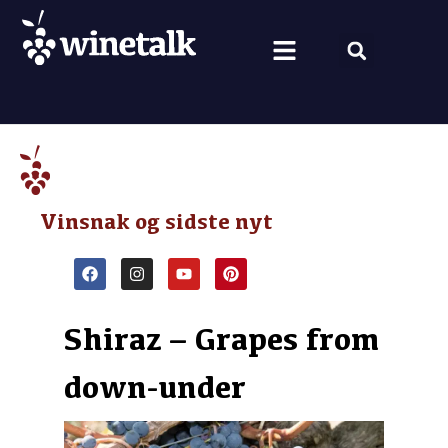
Vine fra hele verden
Nyt om vin
Vin og mad
Om Winetalk
Vinsnak og sidste nyt
Shiraz – Grapes from
down-under