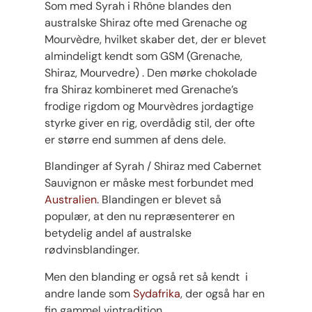
Som med Syrah i Rhône blandes den
australske Shiraz ofte med Grenache og
Mourvèdre, hvilket skaber det, der er blevet
almindeligt kendt som GSM (Grenache,
Shiraz, Mourvedre) . Den mørke chokolade
fra Shiraz kombineret med Grenache’s
frodige rigdom og Mourvèdres jordagtige
styrke giver en rig, overdådig stil, der ofte
er større end summen af ​​dens dele.
Blandinger af Syrah / Shiraz med Cabernet
Sauvignon er måske mest forbundet med
Australien
. Blandingen er blevet så
populær, at den nu repræsenterer en
betydelig andel af australske
rødvinsblandinger.
Men den blanding er også ret så kendt i
andre lande som
Sydafrika
, der også har en
fin gammel vintradition.