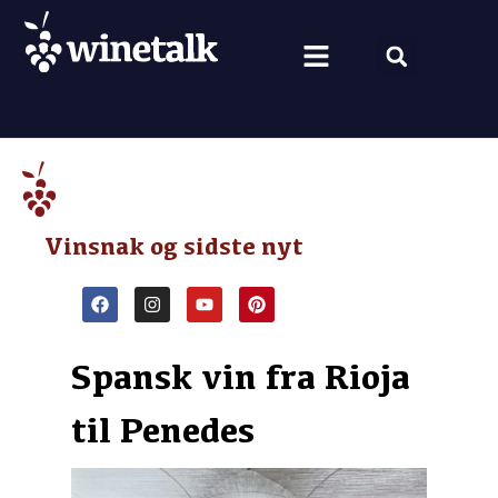
Vine fra hele verden
Nyt om vin
Vin og mad
Om Winetalk
Vinsnak og sidste nyt
Spansk vin fra Rioja
til Penedes