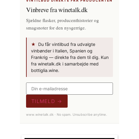
VINTILBUD DIREKTE FRA PRODUCENTEN
Vinbreve fra winetalk.dk
Sjældne flasker, producenthistorier og
smagsnoter for den nysgerrige.
★
Du får vintilbud fra udvalgte
vinbønder i Italien, Spanien og
Frankrig — direkte fra dem til dig. Kun
fra winetalk.dk i samarbejde med
bottiglia.wine.
TILMELD →
www.winetalk.dk · No spam. Unsubscribe anytime.