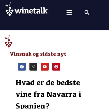
Vine fra hele verden
Nyt om vin
Vin og mad
Om Winetalk
Vinsnak og sidste nyt
Hvad er de bedste
vine fra Navarra i
Spanien?