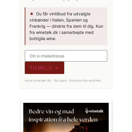
★
Du får vintilbud fra udvalgte
vinbønder i Italien, Spanien og
Frankrig — direkte fra dem til dig. Kun
fra winetalk.dk i samarbejde med
bottiglia.wine.
TILMELD →
www.winetalk.dk · No spam. Unsubscribe anytime.