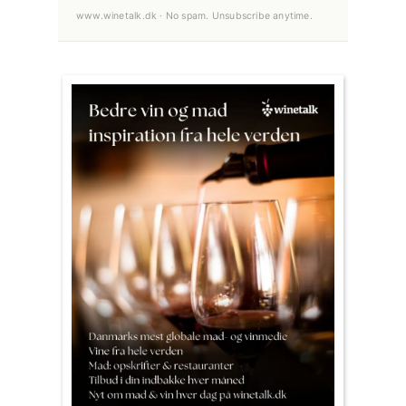
www.winetalk.dk · No spam. Unsubscribe anytime.