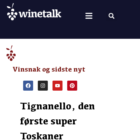
Vine fra hele verden
Nyt om vin
Vin og mad
Om Winetalk
Vinsnak og sidste nyt
Tignanello, den
første super
Toskaner