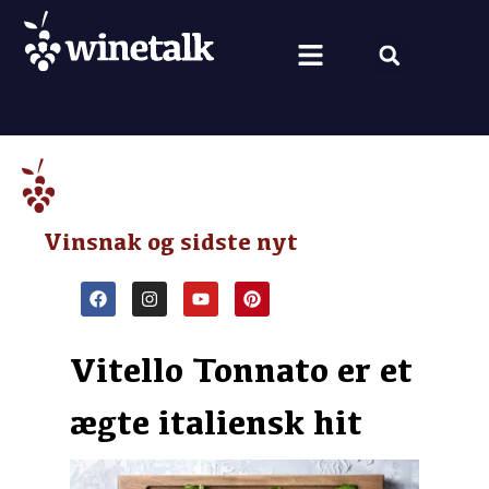
Vine fra hele verden
Nyt om vin
Vin og mad
Om Winetalk
Vinsnak og sidste nyt
Vitello Tonnato er et
ægte italiensk hit