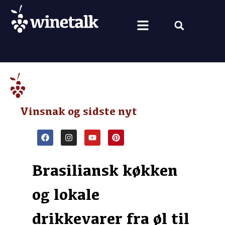
Vine fra hele verden
Nyt om vin
Vin og mad
Om Winetalk
Vinsnak og sidste nyt
Brasiliansk køkken
og lokale
drikkevarer fra øl til