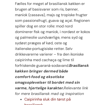
Fælles for meget af brasiliansk køkken er
brugen af basisvarer som ris, bønner,
maniok (cassava), majs og tropiske frugter
som passionsfrugt, guava og açaí. Regionen
spiller dog en stor rolle: mod nord
dominerer fisk og maniok, i nordøst er kokos
og palmeolie uundværlige, mens syd og
sydøst præges af kød, oste og
italienske‑portugisiske retter. Selv
drikkevarerne varierer – fra den ikoniske
caipirinha med cachaça og lime til
forfriskende guaraná‑sodavand.
Brasiliansk
køkken bringer dermed både
comfort‑food og eksotiske
smagsoplevelser til bordet med sin
varme, hjertelige karakter.
Relevante link
for mere brasiliansk mad og inspiration
Caipirinha sluk din tørst på
brasiliansk