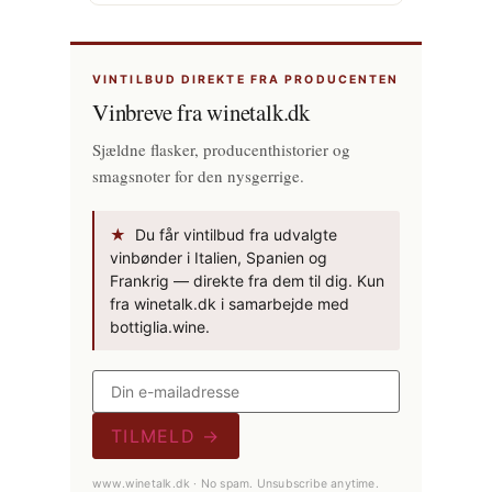
VINTILBUD DIREKTE FRA PRODUCENTEN
Vinbreve fra winetalk.dk
Sjældne flasker, producenthistorier og
smagsnoter for den nysgerrige.
★
Du får vintilbud fra udvalgte
vinbønder i Italien, Spanien og
Frankrig — direkte fra dem til dig. Kun
fra winetalk.dk i samarbejde med
bottiglia.wine.
TILMELD →
www.winetalk.dk · No spam. Unsubscribe anytime.