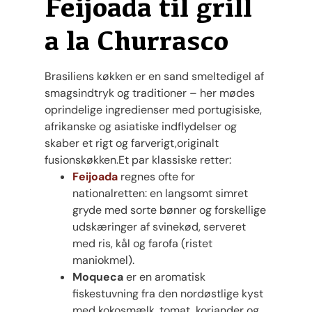
Feijoada til grill
a la Churrasco
Brasiliens køkken er en sand smeltedigel af
smagsindtryk og traditioner – her mødes
oprindelige ingredienser med portugisiske,
afrikanske og asiatiske indflydelser og
skaber et rigt og farverigt,originalt
fusionskøkken.Et par klassiske retter:
Feijoada
regnes ofte for
nationalretten: en langsomt simret
gryde med sorte bønner og forskellige
udskæringer af svinekød, serveret
med ris, kål og farofa (ristet
maniokmel).
Moqueca
er en aromatisk
fiskestuvning fra den nordøstlige kyst
med kokosmælk, tomat, koriander og