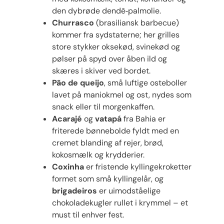
den dybrøde dendê‑palmolie.
Churrasco
(brasiliansk barbecue)
kommer fra sydstaterne; her grilles
store stykker oksekød, svinekød og
pølser på spyd over åben ild og
skæres i skiver ved bordet.
Pão de queijo
, små luftige osteboller
lavet på maniokmel og ost, nydes som
snack eller til morgenkaffen.
Acarajé
og
vatapá
fra Bahia er
friterede bønnebolde fyldt med en
cremet blanding af rejer, brød,
kokosmælk og krydderier.
Coxinha
er fristende kyllingekroketter
formet som små kyllingelår, og
brigadeiros
er uimodståelige
chokoladekugler rullet i krymmel – et
must til enhver fest.