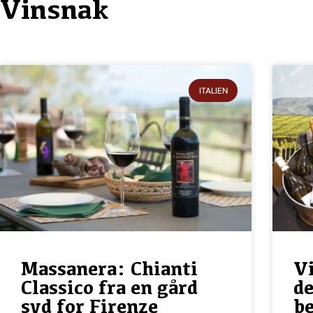
Vinsnak
ITALIEN
Massanera: Chianti
Vi
Classico fra en gård
d
syd for Firenze
be