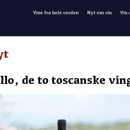
Vine fra hele verden
Nyt om vin
Vin
yt
llo, de to toscanske vin