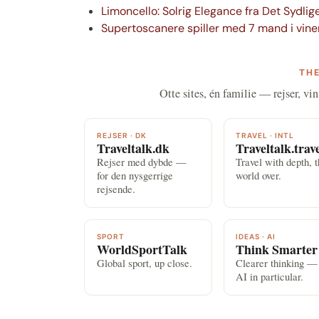
Limoncello: Solrig Elegance fra Det Sydlige
Supertoscanere spiller med 7 mand i vine
THE
Otte sites, én familie — rejser, vin
REJSER · DK
TRAVEL · INTL
Traveltalk.dk
Traveltalk.trav
Rejser med dybde —
Travel with depth, 
for den nysgerrige
world over.
rejsende.
SPORT
IDEAS · AI
WorldSportTalk
Think Smarter
Global sport, up close.
Clearer thinking —
AI in particular.