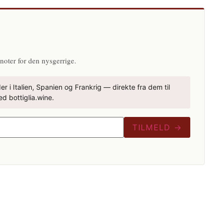
N
noter for den nysgerrige.
r i Italien, Spanien og Frankrig — direkte fra dem til
d bottiglia.wine.
TILMELD →