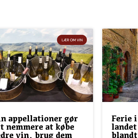
LÆR OM VIN
n appellationer gør
Ferie 
et nemmere at købe
landet
dre vin, brug dem
blandt