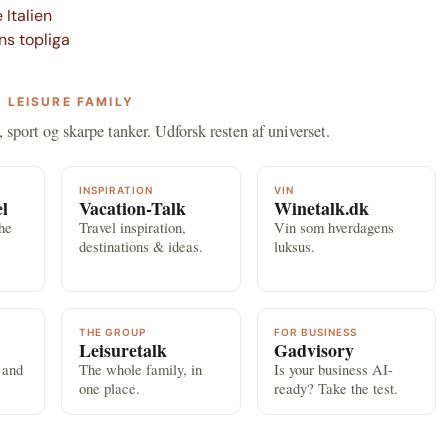
 Italien
ns topliga
 LEISURE FAMILY
, sport og skarpe tanker. Udforsk resten af universet.
INSPIRATION
VIN
el
Vacation-Talk
Winetalk.dk
the
Travel inspiration,
Vin som hverdagens
destinations & ideas.
luksus.
THE GROUP
FOR BUSINESS
Leisuretalk
Gadvisory
 and
The whole family, in
Is your business AI-
one place.
ready? Take the test.