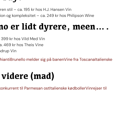
en stil – ca. 195 kr hos H.J. Hansen Vin
ion og kompleksitet – ca. 249 kr hos Philipson Wine
ino er lidt dyrere, meen….
. 399 kr hos Vild Med Vin
a. 469 kr hos Theis Vine
ndrup Vin
hianti
Brunello melder sig på banen
Vine fra Toscana
Italienske
videre (mad)
konkurrent til Parmesan ost
Italienske kødboller
Vinrejser til