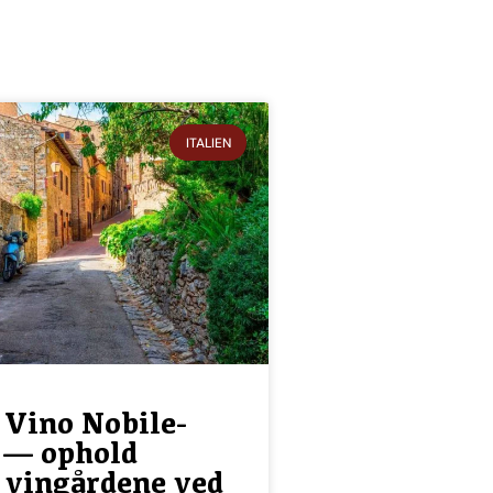
ITALIEN
i Vino Nobile-
 — ophold
 vingårdene ved