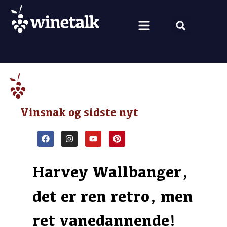
Vine fra hele verden
Nyt om vin
Vin og mad
Om Winetalk
Vinsnak og sidste nyt
Harvey Wallbanger,
det er ren retro, men
ret vanedannende!