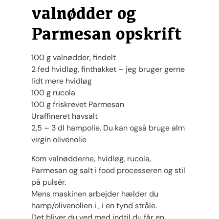
valnødder og
Parmesan opskrift
100 g valnødder, findelt
2 fed hvidløg, finthakket – jeg bruger gerne
lidt mere hvidløg
100 g rucola
100 g friskrevet Parmesan
Uraffineret havsalt
2,5 – 3 dl hampolie. Du kan også bruge alm
virgin olivenolie
Kom valnødderne, hvidløg, rucola,
Parmesan og salt i food processeren og stil
på pulsér.
Mens maskinen arbejder hælder du
hamp/olivenolien i , i en tynd stråle.
Det bliver du ved med indtil du får en