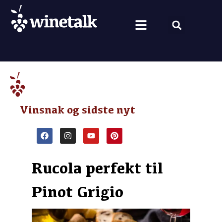
Vine fra hele verden
Nyt om vin
Vin og mad
Om Winetalk
Vinsnak og sidste nyt
Rucola perfekt til
Pinot Grigio