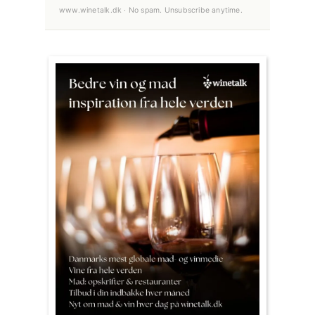
www.winetalk.dk · No spam. Unsubscribe anytime.