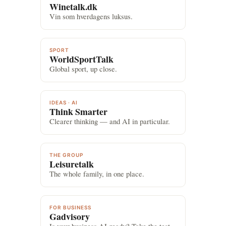
Winetalk.dk
Vin som hverdagens luksus.
SPORT
WorldSportTalk
Global sport, up close.
IDEAS · AI
Think Smarter
Clearer thinking — and AI in particular.
THE GROUP
Leisuretalk
The whole family, in one place.
FOR BUSINESS
Gadvisory
Is your business AI-ready? Take the test.