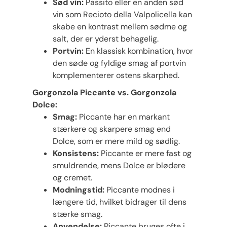
Sød vin:
Passito eller en anden sød
vin som Recioto della Valpolicella kan
skabe en kontrast mellem sødme og
salt, der er yderst behagelig.
Portvin:
En klassisk kombination, hvor
den søde og fyldige smag af portvin
komplementerer ostens skarphed.
Gorgonzola Piccante vs. Gorgonzola
Dolce:
Smag:
Piccante har en markant
stærkere og skarpere smag end
Dolce, som er mere mild og sødlig.
Konsistens:
Piccante er mere fast og
smuldrende, mens Dolce er blødere
og cremet.
Modningstid:
Piccante modnes i
længere tid, hvilket bidrager til dens
stærke smag.
Anvendelse:
Piccante bruges ofte i