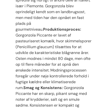
spredte sig hurtigt til andre dele af Italien,
især i Piemonte. Gorgonzola blev
oprindeligt kendt som en landbrugsost,
men med tiden har den opnået en fast
plads på
gourmetniveau.
Produktionsproces:
Gorgonzola Piccante er lavet af
pasteuriseret komælk, hvor skimmelsporer
(Penicillium glaucum) tilsættes for at
udvikle de karakteristiske blågrønne årer.
Osten modnes i mindst 80 dage, men ofte
op til flere måneder for at opnå den
ønskede intensitet. Modningsprocessen
foregår under nøje kontrollerede forhold i
fugtige kældre eller klimatiserede
rum.
Smag og Konsistens:
Gorgonzola
Piccante har en skarp, pikant smag med
noter af krydderier, salt og en smule
sødme. Konsistensen er kompakt og