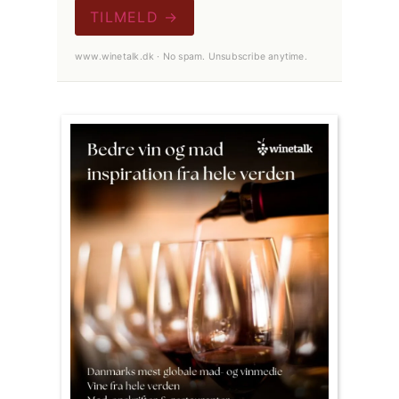
TILMELD →
www.winetalk.dk · No spam. Unsubscribe anytime.