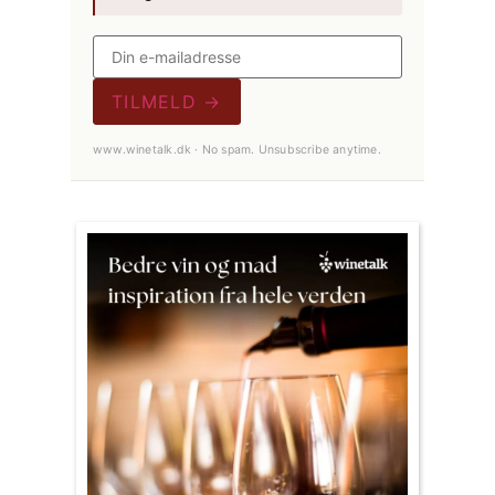
TILMELD →
www.winetalk.dk · No spam. Unsubscribe anytime.