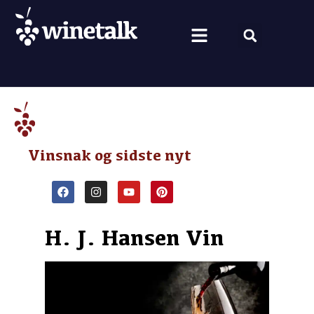
Vine fra hele verden
Nyt om vin
Vin og mad
Om Winetalk
Vinsnak og sidste nyt
H. J. Hansen Vin