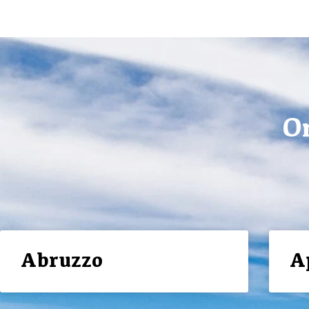
Om
Abruzzo
A