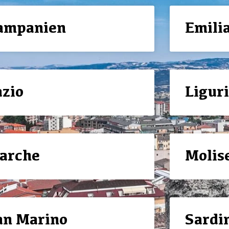
ampanien
Emili
azio
Ligur
arche
Molis
an Marino
Sardi