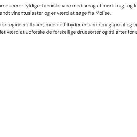
producerer fyldige, tanniske vine med smag af mørk frugt og kr
ndt vinentusiaster og er værd at søge fra Molise.
e regioner i Italien, men de tilbyder en unik smagsprofil og e
 det værd at udforske de forskellige druesorter og stilarter fo