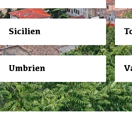
Sicilien
T
Umbrien
V