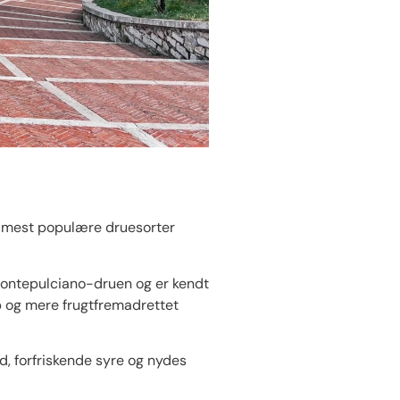
 De mest populære druesorter
Montepulciano-druen og er kendt
op og mere frugtfremadrettet
, forfriskende syre og nydes