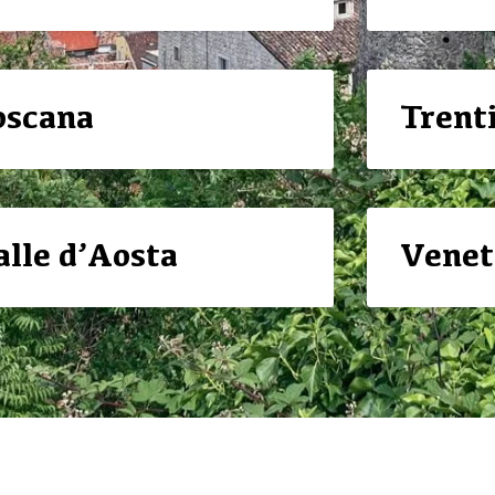
oscana
Trent
alle d’Aosta
Venet