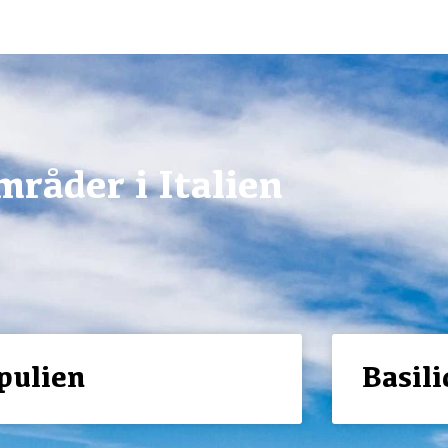
råder i Italien
pulien
Basili