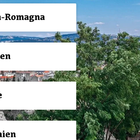
a-Romagna
ien
e
nien