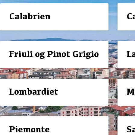
Calabrien
C
Friuli og Pinot Grigio
L
Lombardiet
M
Piemonte
S