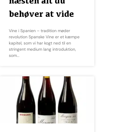
næsten alt du
behøver at vide
Vine i Spanien – tradition møder
revolution Spanske Vine er et kæmpe
kapitel, som vi har kogt ned til en
stringent medium lang introduktion,
som