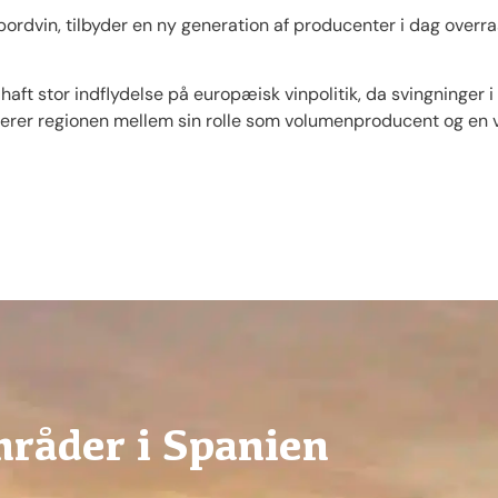
rdvin, tilbyder en ny generation af producenter i dag overra
aft stor indflydelse på europæisk vinpolitik, da svingninger 
erer regionen mellem sin rolle som volumenproducent og en 
råder i Spanien