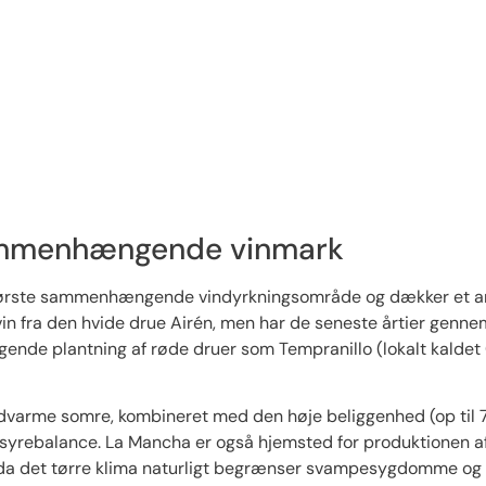
ammenhængende vinmark
største sammenhængende vindyrkningsområde og dækker et ar
vin fra den hvide drue Airén, men har de seneste årtier genne
igende plantning af røde druer som Tempranillo (lokalt kalde
ndvarme somre, kombineret med den høje beliggenhed (op til 
s syrebalance. La Mancha er også hjemsted for produktionen af
n, da det tørre klima naturligt begrænser svampesygdomme og