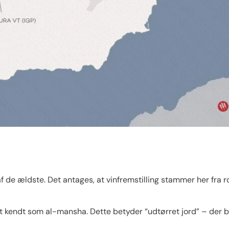
 af ​​de ældste. Det antages, at vinfremstilling stammer her fr
t kendt som al-mansha. Dette betyder “udtørret jord” – der be