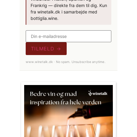
Frankrig — direkte fra dem til dig. Kun
fra winetalk.dk i samarbejde med
bottiglia.wine.
TILMELD →
www.winetalk.dk · No spam. Unsubscribe anytime.