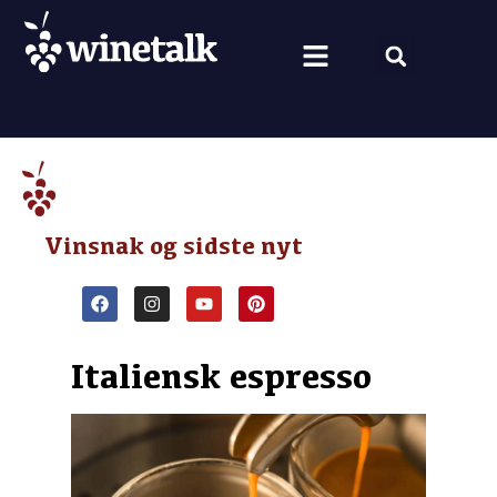
Vine fra hele verden
Nyt om vin
Vin og mad
Om Winetalk
Vinsnak og sidste nyt
Italiensk espresso