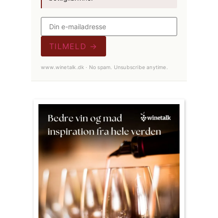
TILMELD →
www.winetalk.dk · No spam. Unsubscribe anytime.