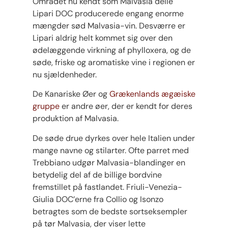
Området nu kendt som Malvasia delle
Lipari DOC producerede engang enorme
mængder sød Malvasia-vin. Desværre er
Lipari aldrig helt kommet sig over den
ødelæggende virkning af phylloxera, og de
søde, friske og aromatiske vine i regionen er
nu sjældenheder.
De Kanariske Øer og
Grækenlands ægæiske
gruppe
er andre øer, der er kendt for deres
produktion af Malvasia.
De søde drue dyrkes over hele Italien under
mange navne og stilarter. Ofte parret med
Trebbiano udgør Malvasia-blandinger en
betydelig del af de billige bordvine
fremstillet på fastlandet. Friuli-Venezia-
Giulia DOC’erne fra Collio og Isonzo
betragtes som de bedste sortseksempler
på tør Malvasia, der viser lette