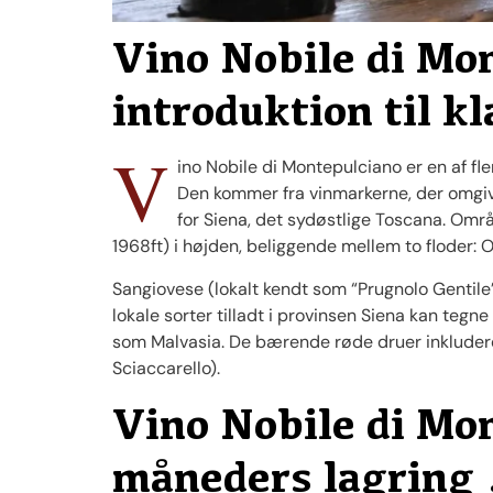
Vino Nobile di Mo
introduktion til k
V
ino Nobile di Montepulciano er en af ​​
Den kommer fra vinmarkerne, der omgiv
for Siena, det sydøstlige Toscana. Omr
1968ft) i højden, beliggende mellem to floder: 
Sangiovese (lokalt kendt som “Prugnolo Gentile
lokale sorter tilladt i provinsen Siena kan tegn
som Malvasia. De bærende røde druer inkluder
Sciaccarello).
Vino Nobile di Mo
måneders lagring