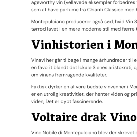
ageworthy vin (vellavede eksempler forbedres yn
som at have parfume fra Chianti Classico med 
Montepulciano producerer også sød, hvid Vin 
tørrød lavet i en mere moderne stil med færre
Vinhistorien i Mo
Vinavl her går tilbage i mange århundreder til et
en favorit blandt det lokale Sienes aristokrati, o
om vinens fremragende kvaliteter.
Faktisk dyrker en af vore bedste vinvenner i M
er en utrolig kreativitiet, der henter viden og p
viden, Det er dybt fascinerende.
Voltaire drak Vino
Vino Nobile di Montepulciano blev der skrevet 