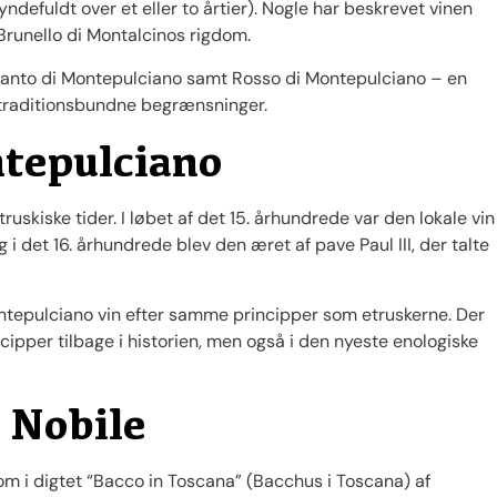
defuldt over et eller to årtier). Nogle har beskrevet vinen
Brunello di Montalcinos rigdom.
Santo di Montepulciano samt Rosso di Montepulciano – en
 traditionsbundne begrænsninger.
ntepulciano
ruskiske tider. I løbet af det 15. århundrede var den lokale vin
g i det 16. århundrede blev den æret af pave Paul III, der talte
ontepulciano vin efter samme principper som etruskerne. Der
ricipper tilbage i historien, men også i den nyeste enologiske
 Nobile
om i digtet “Bacco in Toscana” (Bacchus i Toscana) af