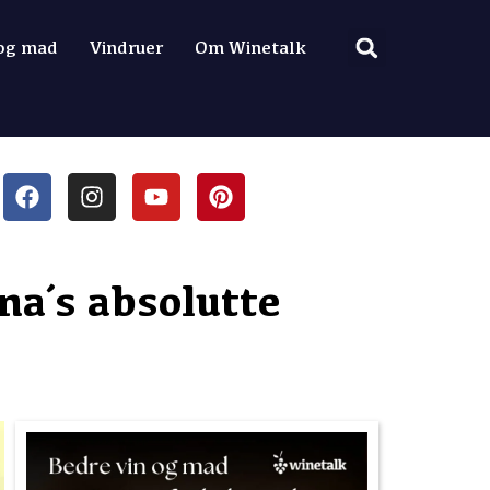
 og mad
Vindruer
Om Winetalk
na´s absolutte