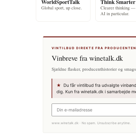
WorldSportTalk
Think Smarter
Global sport, up close.
Clearer thinking —
AI in particular.
VINTILBUD DIREKTE FRA PRODUCENTE
Vinbreve fra winetalk.dk
Sjældne flasker, producenthistorier og smags
★
Du får vintilbud fra udvalgte vinbønde
dig. Kun fra winetalk.dk i samarbejde me
www.winetalk.dk · No spam. Unsubscribe anytime.