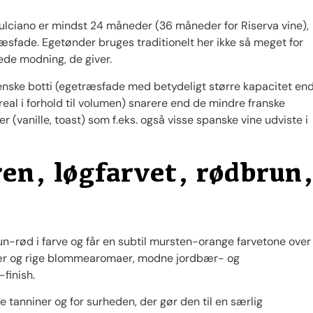
ulciano er mindst 24 måneder (36 måneder for Riserva vine),
sfade. Egetønder bruges traditionelt her ikke så meget for
de modning, de giver.
enske botti (egetræsfade med betydeligt større kapacitet en
al i forhold til volumen) snarere end de mindre franske
(vanille, toast) som f.eks. også visse spanske vine udviste i
ren, løgfarvet, rødbrun
n-rød i farve og får en subtil mursten-orange farvetone over
bær og rige blommearomaer, modne jordbær- og
finish.
e tanniner og for surheden, der gør den til en særlig