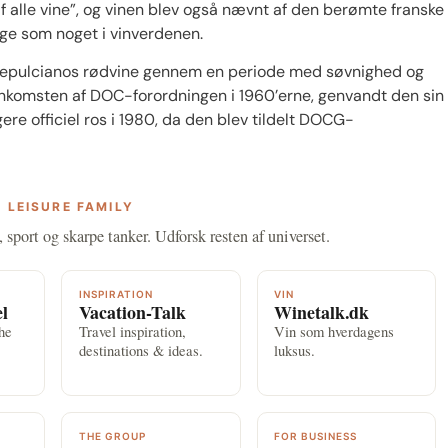
​​alle vine”, og vinen blev også nævnt af den berømte franske
lige som noget i vinverdenen.
Montepulcianos rødvine gennem en periode med søvnighed og
nkomsten af ​​DOC-forordningen i 1960’erne, genvandt den sin
ere officiel ros i 1980, da den blev tildelt DOCG-
 LEISURE FAMILY
, sport og skarpe tanker. Udforsk resten af universet.
INSPIRATION
VIN
el
Vacation-Talk
Winetalk.dk
the
Travel inspiration,
Vin som hverdagens
destinations & ideas.
luksus.
THE GROUP
FOR BUSINESS