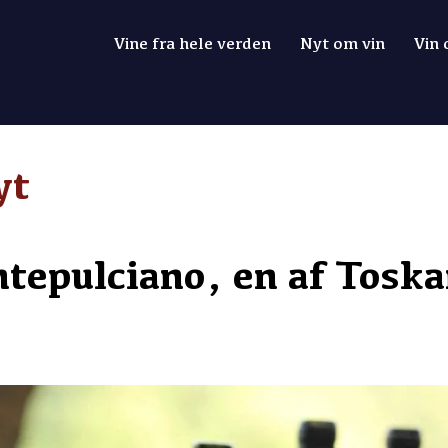
Vine fra hele verden
Nyt om vin
Vin
yt
tepulciano, en af Toska