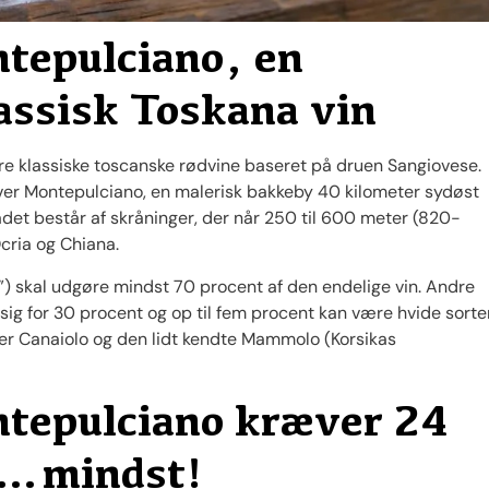
ntepulciano, en
lassisk Toskana vin
flere klassiske toscanske rødvine baseret på druen Sangiovese.
er Montepulciano, en malerisk bakkeby 40 kilometer sydøst
ådet består af skråninger, der når 250 til 600 meter (820-
Ocria og Chiana.
”) skal udgøre mindst 70 procent af den endelige vin. Andre
e sig for 30 procent og op til fem procent kan være hvide sorte
er Canaiolo og den lidt kendte Mammolo (Korsikas
ntepulciano kræver 24
 …mindst!