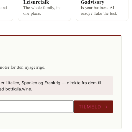
Leisuretalk
Gadvisory
 and
The whole family, in
Is your business AI-
one place.
ready? Take the test.
N
noter for den nysgerrige.
r i Italien, Spanien og Frankrig — direkte fra dem til
d bottiglia.wine.
TILMELD →