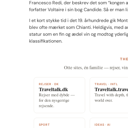
Francesco Redi, der beskrev det som “kongen af 
forfatter Voltaire i sin bog Candide. Så er man 
I et kort stykke tid i det 19. århundrede gik 
blev ofte mærket som Chianti. Heldigvis, med a
statur som en fin og ædel vin og modtog yderlig
klassifikationen.
THE
Otte sites, én familie — rejser, vin
REJSER · DK
TRAVEL · INTL
Traveltalk.dk
Traveltalk.trav
Rejser med dybde —
Travel with depth, 
for den nysgerrige
world over.
rejsende.
SPORT
IDEAS · AI