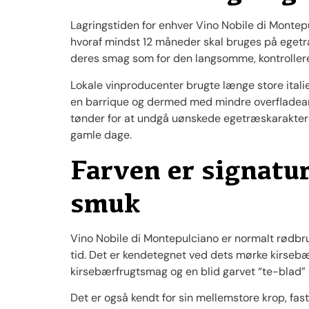
Lagringstiden for enhver Vino Nobile di Montep
hvoraf mindst 12 måneder skal bruges på egetræ
deres smag som for den langsomme, kontrollere
Lokale vinproducenter brugte længe store itali
en barrique og dermed med mindre overfladeare
tønder for at undgå uønskede egetræskarakterer 
gamle dage.
Farven er signatu
smuk
Vino Nobile di Montepulciano er normalt rødbru
tid. Det er kendetegnet ved dets mørke kirse
kirsebærfrugtsmag og en blid garvet “te-blad” -
Det er også kendt for sin mellemstore krop, fast