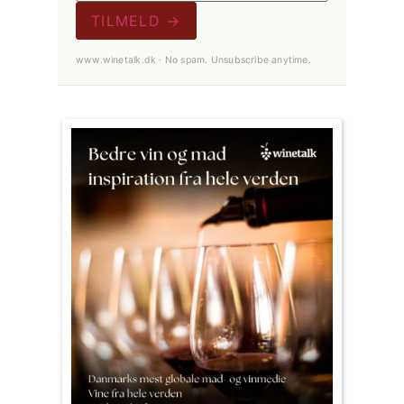
TILMELD →
www.winetalk.dk · No spam. Unsubscribe anytime.