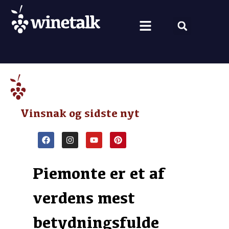
Vine fra hele verden
Nyt om vin
Vin og mad
Om Winetalk
Vinsnak og sidste nyt
Piemonte er et af
verdens mest
betydningsfulde