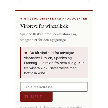
VINTILBUD DIREKTE FRA PRODUCENTEN
Vinbreve fra winetalk.dk
Sjældne flasker, producenthistorier og
smagsnoter for den nysgerrige.
★
Du får vintilbud fra udvalgte
vinbønder i Italien, Spanien og
Frankrig — direkte fra dem til dig. Kun
fra winetalk.dk i samarbejde med
bottiglia.wine.
TILMELD →
www.winetalk.dk · No spam. Unsubscribe anytime.