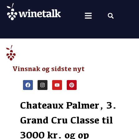
Vine fra hele verden
Nyt om vin
Vin og mad
Om Winetalk
Vinsnak og sidste nyt
Chateaux Palmer, 3.
Grand Cru Classe til
3000 kr. og op