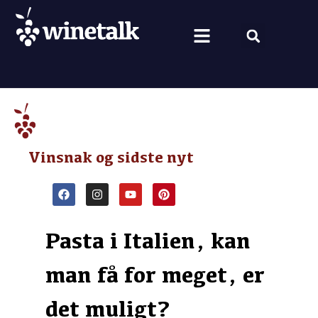
Vine fra hele verden
Nyt om vin
Vin og mad
Om Winetalk
Vinsnak og sidste nyt
Pasta i Italien, kan
man få for meget, er
det muligt?