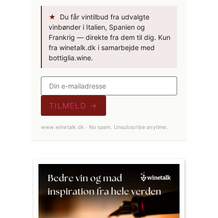
★
Du får vintilbud fra udvalgte
vinbønder i Italien, Spanien og
Frankrig — direkte fra dem til dig. Kun
fra winetalk.dk i samarbejde med
bottiglia.wine.
TILMELD →
www.winetalk.dk · No spam. Unsubscribe anytime.