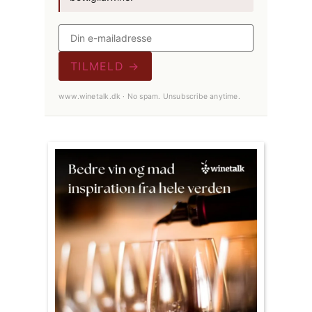
TILMELD →
www.winetalk.dk · No spam. Unsubscribe anytime.