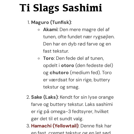
Ti Slags Sashimi
Maguro (Tunfisk)
:
Akami
: Den mere magre del af
tunen, ofte fundet nær rygsøjlen.
Den har en dyb rød farve og en
fast tekstur.
Toro
: Den fede del af tunen,
opdelt i
otoro
(den fedeste del)
og
chutoro
(medium fed). Toro
er værdsat for sin rige, buttery
tekstur og smag.
Sake (Laks)
: Kendt for sin lyse orange
farve og buttery tekstur. Laks sashimi
er rig på omega-3 fedtsyrer, hvilket
gør det til et sundt valg.
Hamachi (Yellowtail)
: Denne fisk har
en fast, cremet tekstur og en let sød