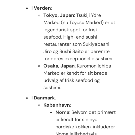
I Verden
:
Tokyo, Japan
: Tsukiji Ydre
Marked (nu Toyosu Marked) er et
legendarisk spot for frisk
seafood. High-end sushi
restauranter som Sukiyabashi
Jiro og Sushi Saito er berømte
for deres exceptionelle sashimi.
Osaka, Japan
: Kuromon Ichiba
Marked er kendt for sit brede
udvalg af frisk seafood og
sashimi.
I Danmark
:
København
:
Noma
: Selvom det primært
er kendt for sin nye
nordiske køkken, inkluderer
Noma lejlighedsvis