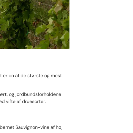
t er en af de største og mest
tørt, og jordbundsforholdene
d vifte af druesorter.
abernet Sauvignon-vine af høj