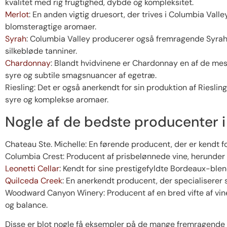
kvalitet med rig frugtighed, dybde og kompleksitet.
Merlot
: En anden vigtig druesort, der trives i Columbia Vall
blomsteragtige aromaer.
Syrah
: Columbia Valley producerer også fremragende Syrah
silkebløde tanniner.
Chardonnay
: Blandt hvidvinene er Chardonnay en af de mes
syre og subtile smagsnuancer af egetræ.
Riesling: Det er også anerkendt for sin produktion af Riesling
syre og komplekse aromaer.
Nogle af de bedste producenter i
Chateau Ste. Michelle: En førende producent, der er kendt 
Columbia Crest: Producent af prisbelønnede vine, herunder
Leonetti Cellar
: Kendt for sine prestigefyldte Bordeaux-ble
Quilceda Creek
: En anerkendt producent, der specialiserer 
Woodward Canyon Winery: Producent af en bred vifte af vin
og balance.
Disse er blot nogle få eksempler på de mange fremragende 