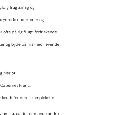
fyldig frugtsmag og
 krydrede undertoner og
fte på rig frugt, forfriskende
arter og byde på friskhed, levende
g Merlot.
g Cabernet Franc.
 kendt for deres kompleksitet
vinmiljø, og der er mange andre