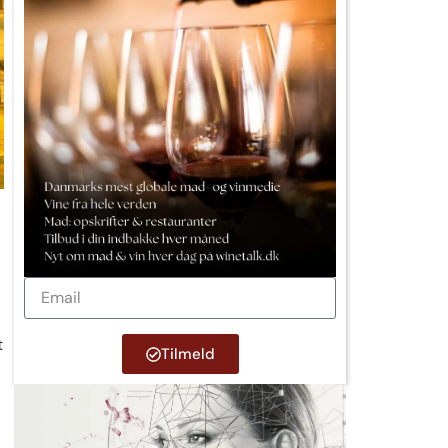
r
t
Tilmeld