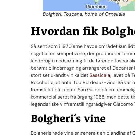
Bolgheri, Toscana, home of Ornellaia
Hvordan fik Bolgh
Så sent som i 1970’erne havde området kun lidt
noget af en sumpet zone, der producerer temmel
landbrug i modsætning til de førende toscanske 
berømt blindsmagning arrangeret af Decanter M
stort set ukendt vin kaldet
Sassicaia
, lavet på
Rocchetta, et antal top Bordeaux-vine. Så var
fremstillet på Tenuta San Guido på en temmelig r
kommercialiseret fra årgang 1968, men dette ti
legendariske vinfremstillingsrådgiver Giacomo T
Bolgheri´s vine
Bolgheris røde vine er generelt en blanding af C