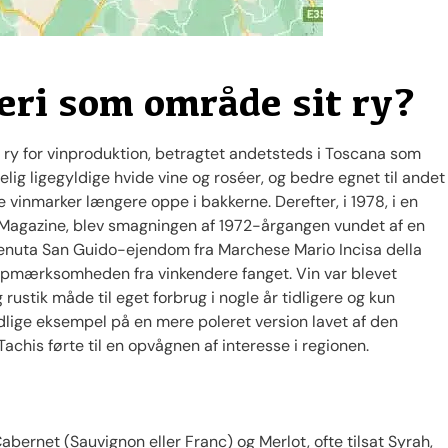
eri som område sit ry?
 ry for vinproduktion, betragtet andetsteds i Toscana som
ig ligegyldige hvide vine og roséer, og bedre egnet til andet
vinmarker længere oppe i bakkerne. Derefter, i 1978, i en
agazine, blev smagningen af 1972-årgangen vundet af ​​en
 Tenuta San Guido-ejendom fra Marchese Mario Incisa della
 opmærksomheden fra vinkendere fanget. Vin var blevet
ustik måde til eget forbrug i nogle år tidligere og kun
dlige eksempel på en mere poleret version lavet af den
achis førte til en opvågnen af interesse i regionen.
abernet (Sauvignon eller Franc) og Merlot, ofte tilsat Syrah,