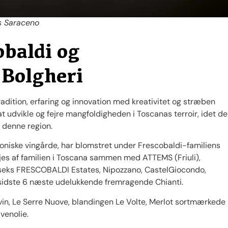
s Saraceno
obaldi og
 Bolgheri
adition, erfaring og innovation med kreativitet og stræben
 at udvikle og fejre mangfoldigheden i Toscanas terroir, idet de
i denne region.
oniske vingårde, har blomstret under Frescobaldi-familiens
jes af familien i Toscana sammen med ATTEMS (Friuli),
eks FRESCOBALDI Estates, Nipozzano, CastelGiocondo,
 sidste 6 næste udelukkende fremragende Chianti.
in, Le Serre Nuove, blandingen Le Volte, Merlot sortmærkede
venolie.