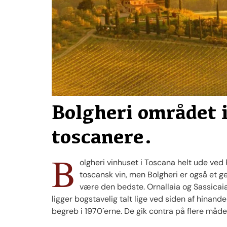
Bolgheri området 
toscanere.
B
olgheri vinhuset i Toscana helt ude ved
toscansk vin, men Bolgheri er også et 
være den bedste. Ornallaia og Sassicaia
ligger bogstavelig talt lige ved siden af hinan
begreb i 1970´erne. De gik contra på flere måde