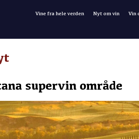
Vine fra hele verden
Nyt om vin
Vin
yt
scana supervin område