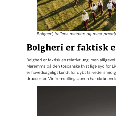
Bolgheri, Italiens mindste og mest presti
Bolgheri er faktisk 
Bolgheri er faktisk en relativt ung, men alligev
Maremma på den toscanske kyst lige syd for Livo
er hovedsageligt kendt for dybt farvede, smidi
druesorter. Vinfremstillingszonen har skrånen