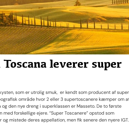
i Toscana leverer super
 kysten, som er utrolig smuk, er kendt som producent af supe
geografisk område hvor 2 eller 3 supertoscanere kæmper om a
 og den nye dreng i superklassen er Masseto. De to første
den med forskellige ejere. “Super Toscanere” opstod som
r og mistede deres appellation, men fik senere den nyere IGT.