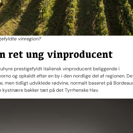
gefyldte vinregion?
en ret ung vinproducent
el uhyre prestigefyldt italiensk vinproducent beliggende i
rno og opkaldt efter en by i den nordlige del af regionen. De
ge, men tidligt udviklede rødvine, normalt baseret på Bordeau
de kystnære bakker tæt på det Tyrrhenske Hav.