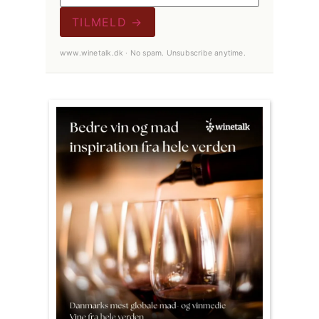
TILMELD →
www.winetalk.dk · No spam. Unsubscribe anytime.