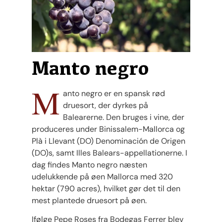
Manto negro
M
anto negro er en spansk rød
druesort, der dyrkes på
Balearerne. Den bruges i vine, der
produceres under Binissalem-Mallorca og
Plà i Llevant (DO) Denominación de Origen
(DO)s, samt Illes Balears-appellationerne. I
dag findes Manto negro næsten
udelukkende på øen Mallorca med 320
hektar (790 acres), hvilket gør det til den
mest plantede druesort på øen.
Ifølge Pepe Roses fra Bodegas Ferrer blev