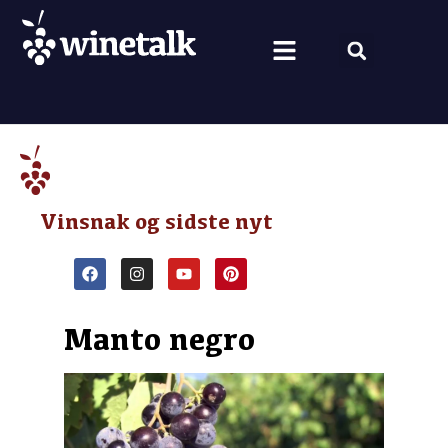
Vine fra hele verden
Nyt om vin
Vin og mad
Om Winetalk
Vinsnak og sidste nyt
Manto negro