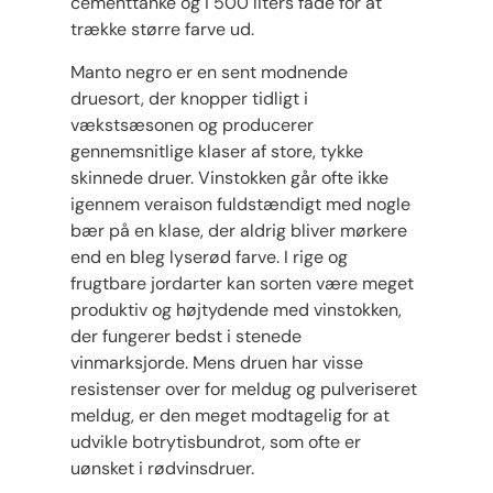
cementtanke og i 500 liters fade for at
trække større farve ud.
Manto negro er en sent modnende
druesort, der knopper tidligt i
vækstsæsonen og producerer
gennemsnitlige klaser af store, tykke
skinnede druer. Vinstokken går ofte ikke
igennem veraison fuldstændigt med nogle
bær på en klase, der aldrig bliver mørkere
end en bleg lyserød farve. I rige og
frugtbare jordarter kan sorten være meget
produktiv og højtydende med vinstokken,
der fungerer bedst i stenede
vinmarksjorde. Mens druen har visse
resistenser over for meldug og pulveriseret
meldug, er den meget modtagelig for at
udvikle botrytisbundrot, som ofte er
uønsket i rødvinsdruer.