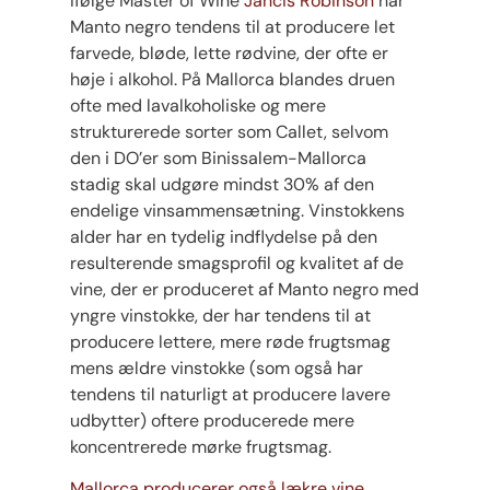
Ifølge Master of Wine
Jancis Robinson
har
Manto negro tendens til at producere let
farvede, bløde, lette rødvine, der ofte er
høje i alkohol. På Mallorca blandes druen
ofte med lavalkoholiske og mere
strukturerede sorter som Callet, selvom
den i DO’er som Binissalem-Mallorca
stadig skal udgøre mindst 30% af den
endelige vinsammensætning. Vinstokkens
alder har en tydelig indflydelse på den
resulterende smagsprofil og kvalitet af de
vine, der er produceret af Manto negro med
yngre vinstokke, der har tendens til at
producere lettere, mere røde frugtsmag
mens ældre vinstokke (som også har
tendens til naturligt at producere lavere
udbytter) oftere producerede mere
koncentrerede mørke frugtsmag.
Mallorca producerer også lækre vine